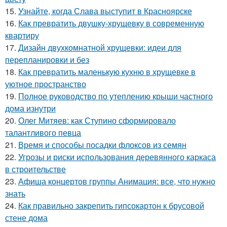
15.
Узнайте, когда Слава выступит в Красноярске
16.
Как превратить двушку-хрущевку в современную
квартиру
17.
Дизайн двухкомнатной хрущевки: идеи для
перепланировки и без
18.
Как превратить маленькую кухню в хрущевке в
уютное пространство
19.
Полное руководство по утеплению крыши частного
дома изнутри
20.
Олег Митяев: как Ступино сформировало
талантливого певца
21.
Время и способы посадки флоксов из семян
22.
Угрозы и риски использования деревянного каркаса
в строительстве
23.
Афиша концертов группы Анимация: все, что нужно
знать
24.
Как правильно закрепить гипсокартон к брусовой
стене дома