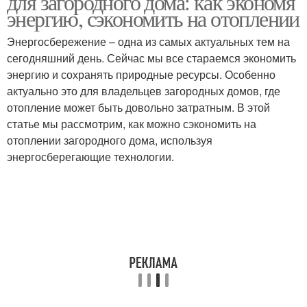
для загородного дома: как экономя
энергию, сэкономить на отоплении
Энергосбережение – одна из самых актуальных тем на
Погреб в загородном
сегодняшний день. Сейчас мы все стараемся экономить
Многоквартирный дом
доме
энергию и сохранять природные ресурсы. Особенно
актуально это для владельцев загородных домов, где
отопление может быть довольно затратным. В этой
статье мы рассмотрим, как можно сэкономить на
Подвал в
Дом без подвала
отоплении загородного дома, используя
многоквартирном доме
энергосберегающие технологии.
Дешевый дом
Летний дом
Бюджетный дом