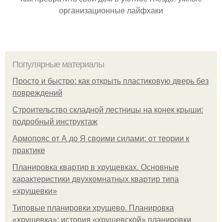
организационные лайфхаки
Популярные материалы
Просто и быстро: как открыть пластиковую дверь без
повреждений
Строительство складной лестницы на конек крыши:
подробный инструктаж
Армопояс от А до Я своими силами: от теории к
практике
Планировка квартир в хрущевках. Основные
характеристики двухкомнатных квартир типа
«хрущевки»
Типовые планировки хрущево. Планировка
«хрущевка»: история «хрущевской» планировки