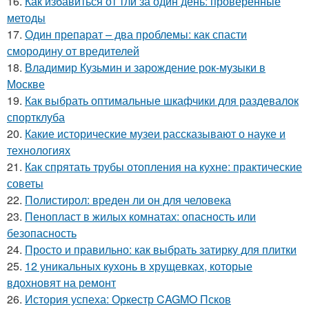
16.
Как избавиться от тли за один день: проверенные
методы
17.
Один препарат – два проблемы: как спасти
смородину от вредителей
18.
Владимир Кузьмин и зарождение рок-музыки в
Москве
19.
Как выбрать оптимальные шкафчики для раздевалок
спортклуба
20.
Какие исторические музеи рассказывают о науке и
технологиях
21.
Как спрятать трубы отопления на кухне: практические
советы
22.
Полистирол: вреден ли он для человека
23.
Пенопласт в жилых комнатах: опасность или
безопасность
24.
Просто и правильно: как выбрать затирку для плитки
25.
12 уникальных кухонь в хрущевках, которые
вдохновят на ремонт
26.
История успеха: Оркестр CAGMO Псков