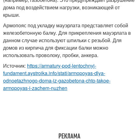
дома под воздействием нагрузки, возникающей от
крыши.
Армопояс под укладку мауэрлата представляет собой
железобетонную балку. Для прикрепления мауэрлата в
данном случае используют шпильки с резьбой. Для
домов из кирпича для фиксации балки можно
использовать проволоку, пробки, анкера.
Источник:
https://armatury-pod-lentochnyj-
fundament.aystroika.info/stati/armopoyas-dlya-
odnoetazhnogo-doma-iz-gazobetona-chto-takoe-
armopoyas-i-zachem-nuzhen