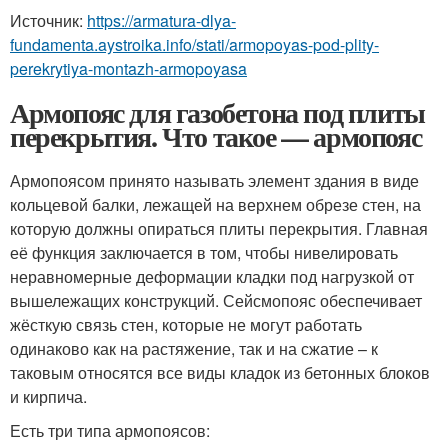
Источник:
https://armatura-dlya-
fundamenta.aystroika.info/stati/armopoyas-pod-plity-
perekrytiya-montazh-armopoyasa
Армопояс для газобетона под плиты
перекрытия. Что такое — армопояс
Армопоясом принято называть элемент здания в виде
кольцевой балки, лежащей на верхнем обрезе стен, на
которую должны опираться плиты перекрытия. Главная
её функция заключается в том, чтобы нивелировать
неравномерные деформации кладки под нагрузкой от
вышележащих конструкций. Сейсмопояс обеспечивает
жёсткую связь стен, которые не могут работать
одинаково как на растяжение, так и на сжатие – к
таковым относятся все виды кладок из бетонных блоков
и кирпича.
Есть три типа армопоясов: