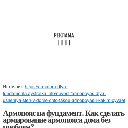
Источник:
https://armatura-dlya-
fundamenta.aystroika.info/novosti/armopoyas-dlya-
usileniya-sten-v-dome-chto-takoe-armopoyas-i-kakim-byvaet
Армопояс на фундамент. Как сделать
армирование армопояса дома без
проблем?