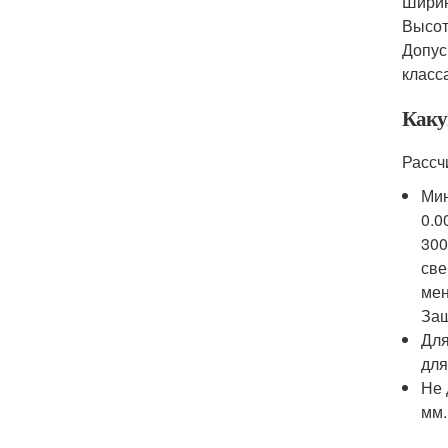
Ширин
Высот
Допус
класс
Каку
Рассч
Мин
0.0
300
све
мен
Защ
Для
для
Не 
мм.