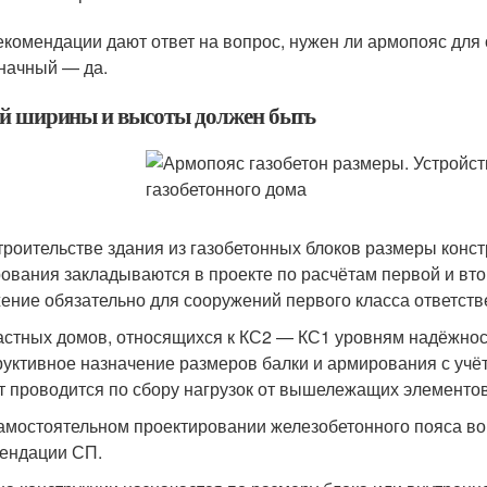
екомендации дают ответ на вопрос, нужен ли армопояс для 
начный — да.
й ширины и высоты должен быть
троительстве здания из газобетонных блоков размеры конс
ования закладываются в проекте по расчётам первой и вто
ение обязательно для сооружений первого класса ответств
астных домов, относящихся к КС2 — КС1 уровням надёжност
руктивное назначение размеров балки и армирования с учё
т проводится по сбору нагрузок от вышележащих элементов
амостоятельном проектировании железобетонного пояса в
ендации СП.