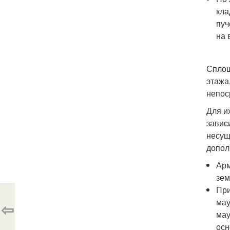
кла
пуч
на 
Сплош
этажа
непос
Для и
завис
несущ
допол
Арм
зем
При
мау
⇦
мау
осн