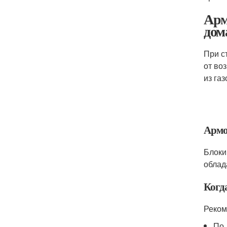
Арм
дом
При с
от во
из га
Армо
Блоки
облад
Когда
Реком
По 