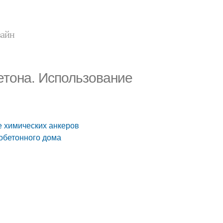
зайн
етона. Использование
е химических анкеров
зобетонного дома