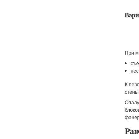
Вари
При м
съё
нес
К пер
стены
Опалу
блоко
фанер
Раз