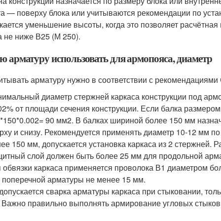
а конструкции назначается по размеру блока или внутренне
а — поверху блока или учитываются рекомендации по уста
кается уменьшение высоты, когда это позволяет расчётная 
а не ниже В25 (М 250).
ю арматуру использовать для армопояса, диаметр
итывать арматуру нужно в соответствии с рекомендациями 
имальный диаметр стержней каркаса конструкции под армо
02% от площади сечения конструкции. Если балка размером
*150*0.002= 90 мм
2
. В балках шириной более 150 мм назна
рху и снизу. Рекомендуется применять диаметр 10-12 мм по
ее 150 мм, допускается установка каркаса из 2 стержней.
итный слой должен быть более 25 мм для продольной арм
 обвязки каркаса применяется проволока В1 диаметром бо
 поперечной арматуры не менее 15 мм.
допускается сварка арматуры каркаса при стыковании, толь
 Важно правильно выполнять армирование угловых стыков