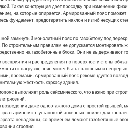
дкой. Такая конструкция даёт просадку при изменении физи
ение), на которые опирается. Армированный пояс поможе
весь фундамент, предотвратить наклон и изгиб несущих стен
ной замкнутый монолитный пояс по газобетону под перекр
. По строительным правилам не допускается монтировать 
редственно на газобетонные блоки. Они не выдерживают то
х восприятия и распределения по поверхности стены обяза
имости от нагрузок, пояс может быть сплошным и непрерывн
ими, проёмами. Армированный пояс рекомендуется возводи
нительную жёсткость каркасу здания.
опояс выполняет роль сейсмического, что важно при стро
летрясений.
 возведении даже одноэтажного дома с простой крышей, м
эрлат армопояс с установкой анкерных шпилек для крепле
эрлата ненадёжны, со временем ломают газобетонные блок
овании стропил.