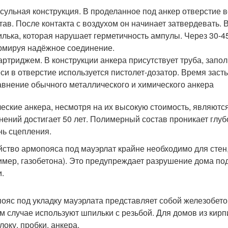
сульная конструкция. В проделанное под анкер отверстие
тав. После контакта с воздухом он начинает затвердевать.
лька, которая нарушает герметичность ампулы. Через 30-45
мируя надёжное соединение.
артриджем. В конструкции анкера присутствует труба, зап
си в отверстие используется пистолет-дозатор. Время заст
внение обычного металлического и химического анкера
еские анкера, несмотря на их высокую стоимость, являютс
нений достигает 50 лет. Полимерный состав проникает глуб
нь сцепления.
йство армопояса под мауэрлат крайне необходимо для стен
имер, газобетона). Это предупреждает разрушение дома по
.
ояс под укладку мауэрлата представляет собой железобето
м случае используют шпильки с резьбой. Для домов из кир
локу, пробки, анкера.