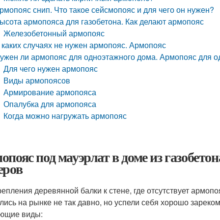
рмопояс снип. Что такое сейсмопояс и для чего он нужен?
ысота армопояса для газобетона. Как делают армопояс
Железобетонный армопояс
 каких случаях не нужен армопояс. Армопояс
ужен ли армопояс для одноэтажного дома. Армопояс для о
Для чего нужен армопояс
Виды армопоясов
Армирование армопояса
Опалубка для армопояса
Когда можно нагружать армопояс
опояс под мауэрлат в доме из газобето
еров
репления деревянной балки к стене, где отсутствует армоп
лись на рынке не так давно, но успели себя хорошо зареко
ющие виды: