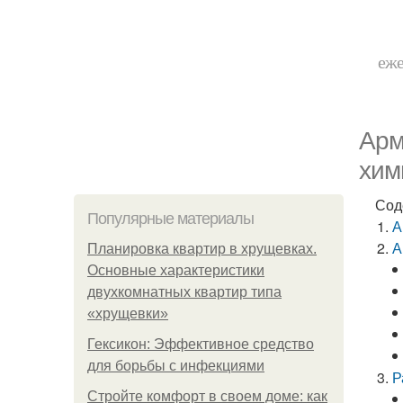
еже
Арм
хим
Сод
Популярные материалы
А
А
Планировка квартир в хрущевках.
Основные характеристики
двухкомнатных квартир типа
«хрущевки»
Гексикон: Эффективное средство
для борьбы с инфекциями
Р
Стройте комфорт в своем доме: как