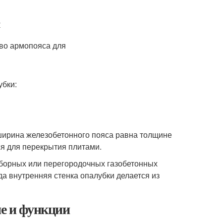
убки:
 ширина железобетонного пояса равна толщине
ся для перекрытия плитами.
оборных или перегородочных газобетонных
да внутренняя стенка опалубки делается из
ие и функции