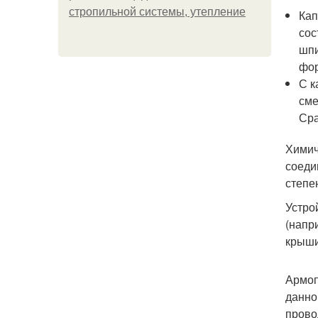
стропильной системы, утепление
Кап
сос
шпи
фор
С к
сме
Сра
Химич
соеди
степе
Устро
(напр
крыши
Армоп
данно
прово