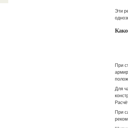
Эти р
одноз
Како
При с
армир
полож
Для ч
конст
Расчё
При с
реком