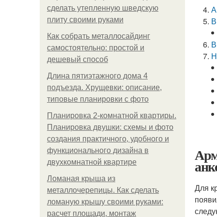
сделать утепленную шведскую
А
плиту своими руками
В
Как собрать металлосайдинг
В
самостоятельно: простой и
Н
дешевый способ
Длина пятиэтажного дома 4
подъезда. Хрущевки: описание,
типовые планировки с фото
Планировка 2-комнатной квартиры.
Планировка двушки: схемы и фото
создания практичного, удобного и
Арм
функционального дизайна в
анк
двухкомнатной квартире
Ломаная крыша из
Для к
металлочерепицы. Как сделать
появи
ломаную крышу своими руками:
следу
расчет площади, монтаж