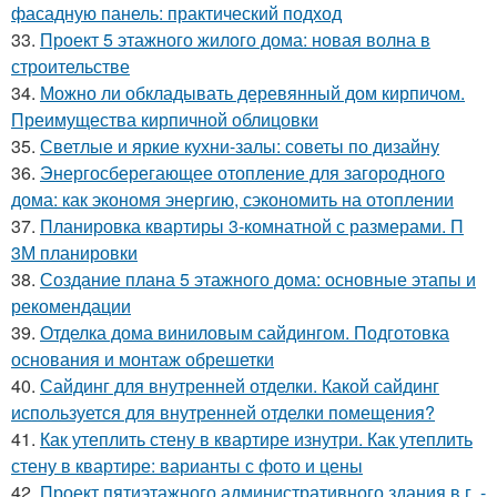
фасадную панель: практический подход
33.
Проект 5 этажного жилого дома: новая волна в
строительстве
34.
Можно ли обкладывать деревянный дом кирпичом.
Преимущества кирпичной облицовки
35.
Светлые и яркие кухни-залы: советы по дизайну
36.
Энергосберегающее отопление для загородного
дома: как экономя энергию, сэкономить на отоплении
37.
Планировка квартиры 3-комнатной с размерами. П
3М планировки
38.
Создание плана 5 этажного дома: основные этапы и
рекомендации
39.
Отделка дома виниловым сайдингом. Подготовка
основания и монтаж обрешетки
40.
Сайдинг для внутренней отделки. Какой сайдинг
используется для внутренней отделки помещения?
41.
Как утеплить стену в квартире изнутри. Как утеплить
стену в квартире: варианты с фото и цены
42.
Проект пятиэтажного административного здания в г. -