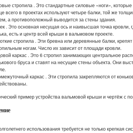
овые стропила . Это стандартные силовые «ноги», которые
е всего в проектах используют четыре балки, той же толщин
ем, а противоположный выводится за стены здания.
ек . Это основная несущая ось и наивысшая точка кровли, 
ька, есть и центр всей крыши в вальмовом проекте.
откие стропила . Эти бревна или деревянные балки, крепят
опильным ногам. Число их зависит от площади кровли.
овой каркас . Это 6 стропил занимающих центральное расп
ькового бруса и ставят на несущие стены объекта. Они выс
ле.
межуточный каркас . Эти стропила закрепляются от коньков
ействованы.
ический пример устройства вальмовой крыши и чертёж с по
ение
олголетнего использования требуется не только крепкая си