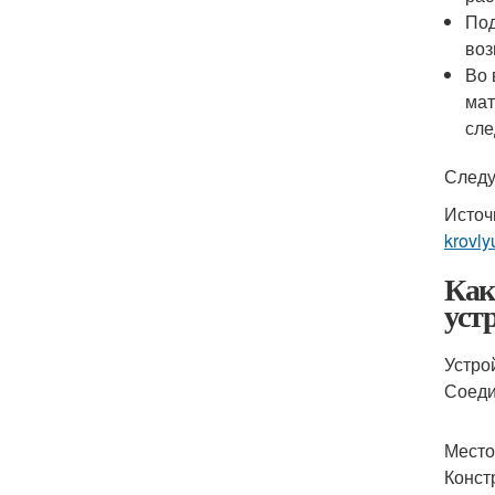
Под
воз
Во 
мат
сле
Следу
Источ
krovly
Как
уст
Устро
Соеди
Место
Конст