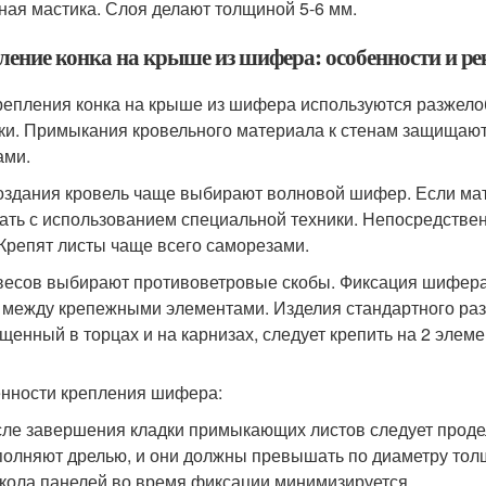
ная мастика. Слоя делают толщиной 5-6 мм.
ление конка на крыше из шифера: особенности и р
репления конка на крыше из шифера используются разжело
ки. Примыкания кровельного материала к стенам защищают
ами.
оздания кровель чаще выбирают волновой шифер. Если мат
ать с использованием специальной техники. Непосредственн
 Крепят листы чаще всего саморезами.
весов выбирают противоветровые скобы. Фиксация шифера 
 между крепежными элементами. Изделия стандартного раз
щенный в торцах и на карнизах, следует крепить на 2 элеме
нности крепления шифера:
ле завершения кладки примыкающих листов следует продел
олняют дрелью, и они должны превышать по диаметру толщи
кола панелей во время фиксации минимизируется.