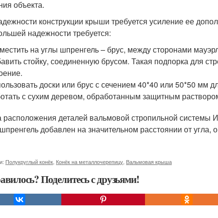
ния объекта.
адежности конструкции крыши требуется усиление ее допол
ольшей надежности требуется:
местить на углы шпренгель – брус, между сторонами мауэрл
авить стойку, соединенную брусом. Такая подпорка для ст
оение.
ользовать доски или брус с сечением 40*40 или 50*50 мм д
отать с сухим деревом, обработанным защитным растворо
 расположения деталей вальмовой стропильной системы Ис
 шпренгель добавлен на значительном расстоянии от угла, 
и:
Полукруглый конёк
,
Конёк на металлочерепицу
,
Вальмовая крыша
авилось? Поделитесь с друзьями!