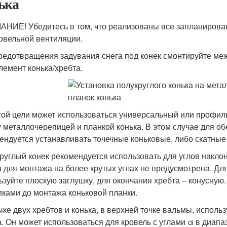
ька
НИЕ! Убедитесь в том, что реализованы все запланирова
овельной вентиляции.
редотвращения задувания снега под конек смонтируйте ме
лемент конька/хребта.
той цели может использоваться универсальный или профил
 металлочерепицей и планкой конька. В этом случае для о
ендуется устанавливать точечные коньковые, либо скатные
руглый конек рекомендуется использовать для углов наклон
а для монтажа на более крутых углах не предусмотрена. Д
ьзуйте плоскую заглушку, для окончания хребта – конусную
пками до монтажа коньковой планки.
ыке двух хребтов и конька, в верхней точке вальмы, исполь
а. Он может использоваться для кровель с углами α в диапаз