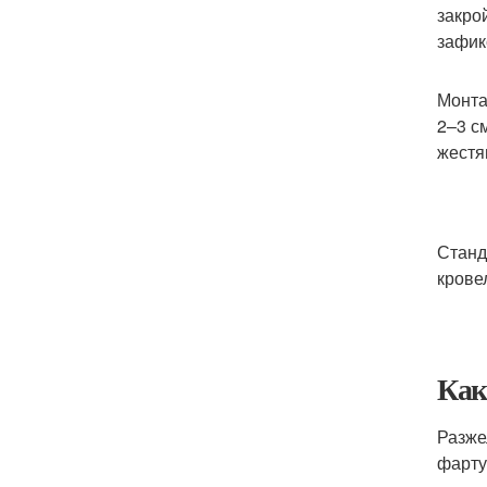
закро
зафик
Монта
2–3 с
жестя
Станд
крове
Как
Разже
фарту