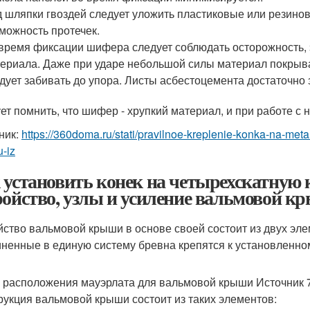
 шляпки гвоздей следует уложить пластиковые или резин
можность протечек.
время фиксации шифера следует соблюдать осторожность,
ериала. Даже при ударе небольшой силы материал покрыва
дует забивать до упора. Листы асбестоцемента достаточно
ет помнить, что шифер - хрупкий материал, и при работе с
ник:
https://360doma.ru/stati/pravilnoe-kreplenie-konka-na-met
u-iz
 установить конек на четырехскатну
ройство, узлы и усиление вальмовой 
йство вальмовой крыши в основе своей состоит из двух элем
ненные в единую систему бревна крепятся к установленном
 расположения мауэрлата для вальмовой крыши Источник 7
рукция вальмовой крыши состоит из таких элементов: