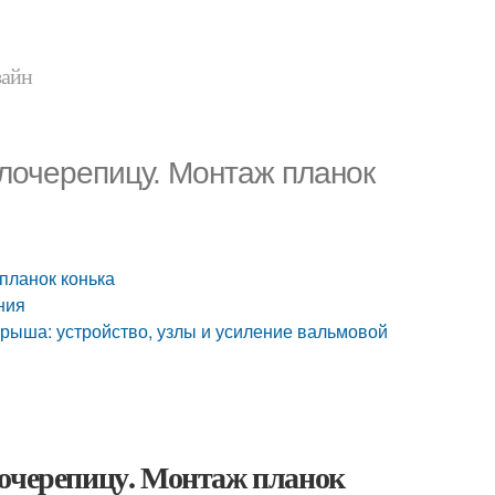
зайн
ллочерепицу. Монтаж планок
планок конька
ния
крыша: устройство, узлы и усиление вальмовой
лочерепицу. Монтаж планок