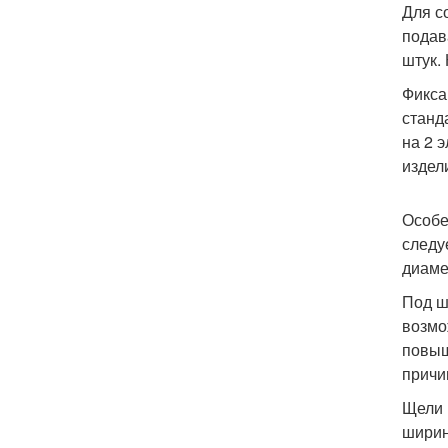
Для с
подав
штук.
Фикса
станд
на 2 
издел
Особе
следу
диаме
Под ш
возмо
повыш
причи
Щели 
ширин