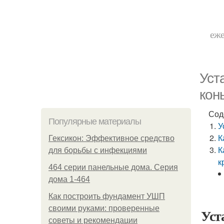
еже
Уст
кон
Сод
Популярные материалы
У
К
Гексикон: Эффективное средство
К
для борьбы с инфекциями
к
464 серии панельные дома. Серия
дома 1-464
Как построить фундамент УШП
своими руками: проверенные
Уст
советы и рекомендации