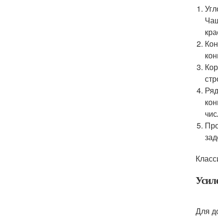
Угл
Чащ
кра
Кон
кон
Кор
стр
Ряд
кон
чис
Про
зад
Класс
Усил
Для д