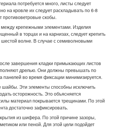
ериала потребуется много, листы следует
о на кровле их следует раскладывать по 6-8
т противоветровые скобы.
м между крепежными элементами. Изделия
щенный в торцах и на карнизах, следует крепить
 шестой волне. В случае с семиволновыми
После завершения кладки примыкающих листов
выполняют дрелью. Они должны превышать по
ла панелей во время фиксации минимизируется.
е шайбы. Эти элементы способны исключить
юдать осторожность. Это объясняется
силы материал покрывается трещинами. По этой
ента достаточно зафиксировать.
крытия из шифера. По этой причине зазоры,
етиком или пеной. Для этой цели подойдет