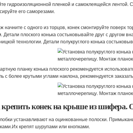
йте гидроизоляционной пленкой и самоклеящейся лентой. С
сируйте его саморезами.
ж начните с одного из торцов, конек смонтируйте поверх то
м. Детали плоского конька состыковывайте друг с другом вн
ницкой технологии. Детали полукруглого конька состыковыв
артную планку конька плоского рекомендуется использовать
ль с более крутыми углами наклона, рекомендуется заказат
 крепить конек на крыше из шифера. 
лобки устанавливают на оцинкованные полоски. Примыкан
ками.Их крепят шурупами или кнопками.