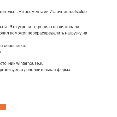
нительными элементами Источник roofs.club
ата. Это укрепит стропила по диагонали.
ропил поможет перераспределить нагрузку на
ля обрешетки.
м.
точник winterhouse.ru
организуется дополнительная ферма.