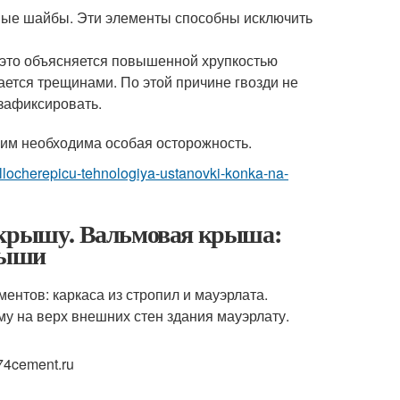
овые шайбы. Эти элементы способны исключить
 это объясняется повышенной хрупкостью
ется трещинами. По этой причине гвозди не
 зафиксировать.
 ним необходима особая осторожность.
allocherepicu-tehnologiya-ustanovki-konka-na-
ю крышу. Вальмовая крыша:
крыши
ентов: каркаса из стропил и мауэрлата.
у на верх внешних стен здания мауэрлату.
4cement.ru