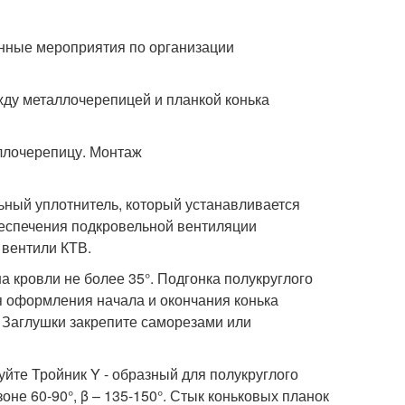
нные мероприятия по организации
жду металлочерепицей и планкой конька
ьный уплотнитель, который устанавливается
беспечения подкровельной вентиляции
 вентили КТВ.
а кровли не более 35°. Подгонка полукруглого
ля оформления начала и окончания конька
. Заглушки закрепите саморезами или
зуйте Тройник Y - образный для полукруглого
оне 60-90°, β – 135-150°. Стык коньковых планок