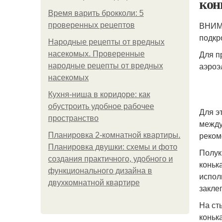
кон
Время варить брокколи: 5
ВНИМА
проверенных рецептов
подкр
Народные рецепты от вредных
Для п
насекомых. Проверенные
аэроэ
народные рецепты от вредных
насекомых
Кухня-ниша в коридоре: как
обустроить удобное рабочее
Для э
пространство
между
реком
Планировка 2-комнатной квартиры.
Планировка двушки: схемы и фото
Полук
создания практичного, удобного и
коньк
функционального дизайна в
испол
двухкомнатной квартире
закле
На ст
коньк