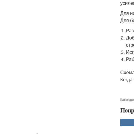
усиле
Для н
Для б
Раз
Доб
стр
Исп
Раб
Схема
Когда
Категори
Понр