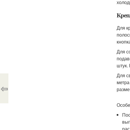
холод
Креп
Для к
полос
кнопк
Для с
подав
штук.
Для с
метра
⇦
разме
Особе
Пос
вып
рас