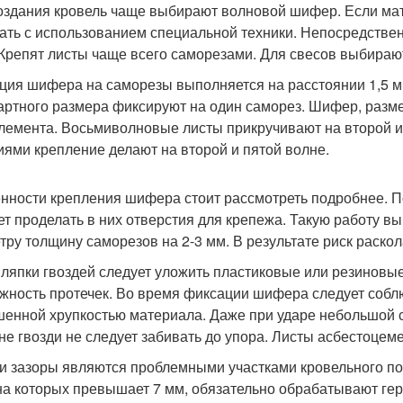
оздания кровель чаще выбирают волновой шифер. Если мат
ать с использованием специальной техники. Непосредственн
 Крепят листы чаще всего саморезами. Для свесов выбираю
ция шифера на саморезы выполняется на расстоянии 1,5 
артного размера фиксируют на один саморез. Шифер, разме
элемента. Восьмиволновые листы прикручивают на второй и
иями крепление делают на второй и пятой волне.
нности крепления шифера стоит рассмотреть подробнее. 
ет проделать в них отверстия для крепежа. Такую работу 
тру толщину саморезов на 2-3 мм. В результате риск раско
ляпки гвоздей следует уложить пластиковые или резиновы
жность протечек. Во время фиксации шифера следует собл
енной хрупкостью материала. Даже при ударе небольшой 
не гвозди не следует забивать до упора. Листы асбестоцем
и зазоры являются проблемными участками кровельного по
а которых превышает 7 мм, обязательно обрабатывают герм