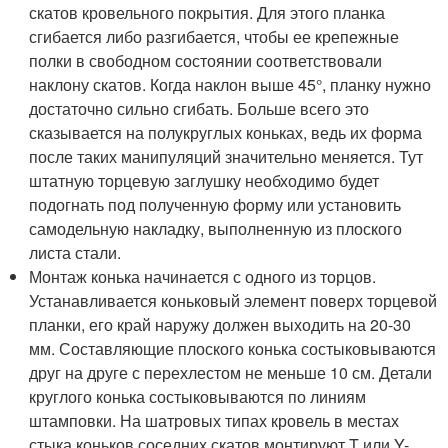
скатов кровельного покрытия. Для этого планка
сгибается либо разгибается, чтобы ее крепежные
полки в свободном состоянии соответствовали
наклону скатов. Когда наклон выше 45°, планку нужно
достаточно сильно сгибать. Больше всего это
сказывается на полукруглых коньках, ведь их форма
после таких манипуляций значительно меняется. Тут
штатную торцевую заглушку необходимо будет
подогнать под полученную форму или установить
самодельную накладку, выполненную из плоского
листа стали.
Монтаж конька начинается с одного из торцов.
Устанавливается коньковый элемент поверх торцевой
планки, его край наружу должен выходить на 20-30
мм. Составляющие плоского конька состыковываются
друг на друге с перехлестом не меньше 10 см. Детали
круглого конька состыковываются по линиям
штамповки. На шатровых типах кровель в местах
стыка коньков соседних скатов монтируют T или Y-