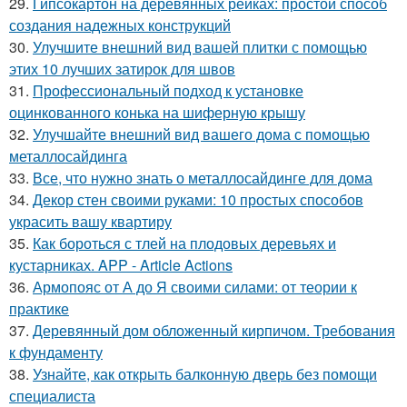
29.
Гипсокартон на деревянных рейках: простой способ
создания надежных конструкций
30.
Улучшите внешний вид вашей плитки с помощью
этих 10 лучших затирок для швов
31.
Профессиональный подход к установке
оцинкованного конька на шиферную крышу
32.
Улучшайте внешний вид вашего дома с помощью
металлосайдинга
33.
Все, что нужно знать о металлосайдинге для дома
34.
Декор стен своими руками: 10 простых способов
украсить вашу квартиру
35.
Как бороться с тлей на плодовых деревьях и
кустарниках. APP - Article Actions
36.
Армопояс от А до Я своими силами: от теории к
практике
37.
Деревянный дом обложенный кирпичом. Требования
к фундаменту
38.
Узнайте, как открыть балконную дверь без помощи
специалиста