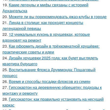
19.
Какие легенды и мифы связаны с историей
Архангельска
20.
Можете ли вы порекомендовать джаз-клубы в городе
21.
Линда в столице: как проходят концерты
легендарной певицы
22.
12 уникальных кухонь в хрущевках, которые
вдохновят на ремонт
23.
Как оформить дизайн в трёхкомнатной хрущёвке:
практические советы и идеи
24.
Дизайн хрущевки 2025 года: как будет выглядеть
квартира будущего
25.
Воспитывание Флокса Друммонда: Пошаговый
процесс
26.
Время и способы посадки флоксов из семян
27.
Гипсокартон на деревянную обрешетку: подходы к
монтажу и ремонту
28.
Гипсокартон: как правильно установить на несущий
каркас