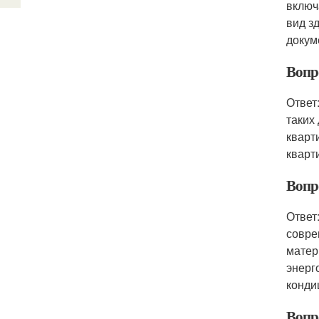
включ
вид з
докум
Вопр
Ответ
таких
кварт
кварт
Вопр
Ответ
совре
матер
энерг
конди
Вопр