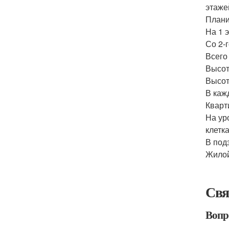
этаже
Плани
На 1 
Со 2-
Всего
Высот
Высота
В каж
Кварт
На ур
клетк
В под
Жилой
Свя
Вопр