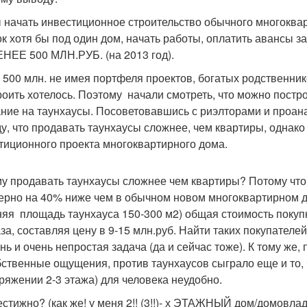
 начать инвестиционное строительство обычного многоква
ок хотя бы под один дом, начать работы, оплатить авансы з
НЕЕ 500 МЛН.РУБ. (на 2013 год).
 500 млн. не имея портфеля проектов, богатых родственни
роить хотелось. Поэтому начали смотреть, что можно постр
ние на таунхаусы. Посоветовавшись с риэлторами и проан
у, что продавать таунхаусы сложнее, чем квартиры, однак
тиционного проекта многоквартирного дома.
у продавать таунхаусы сложнее чем квартиры? Потому что 
ерно на 40% ниже чем в обычном новом многоквартирном д
няя площадь таунхауса 150-300 м2) общая стоимость покупк
аза, составляя цену в 9-15 млн.руб. Найти таких покупателе
нь и очень непростая задача (да и сейчас тоже). К тому же
бственные ощущения, против таунхаусов сыграло еще и то, ч
ряжении 2-3 этажа) для человека неудобно.
стижно? (как же! у меня 2!! (3!!)- х ЭТАЖНЫЙ дом/домовлад