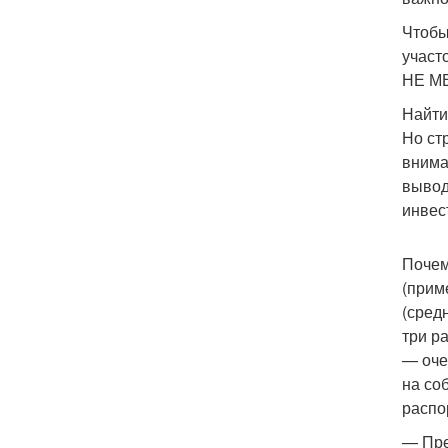
Чтобы
участ
НЕ МЕ
Найти
Но ст
внима
вывод
инвес
Почем
(прим
(сред
три р
— оче
на со
распо
— Пре