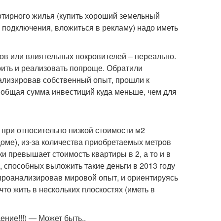
ртирного жилья (купить хороший земельный
а подключения, вложиться в рекламу) надо иметь
ков или влиятельных покровителей – нереально.
оить и реализовать попроще. Обратили
ализировав собственный опыт, прошли к
о общая сумма инвестиций куда меньше, чем для
при относительно низкой стоимости м2
оме), из-за количества приобретаемых метров
и превышает стоимость квартиры в 2, а то и в
й, способных выложить такие деньги в 2013 году
, проанализировав мировой опыт, и ориентируясь
то жить в нескольких плоскостях (иметь в
ение!!!) — Может быть..