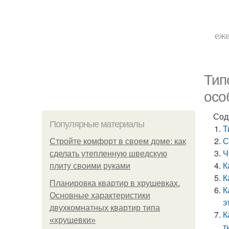
еже
Тип
осо
Сод
Популярные материалы
Т
С
Стройте комфорт в своем доме: как
Ч
сделать утепленную шведскую
К
плиту своими руками
К
Планировка квартир в хрущевках.
К
Основные характеристики
э
двухкомнатных квартир типа
К
«хрущевки»
т