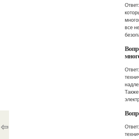
Ответ
котор
много
все н
безоп
Вопр
мног
Ответ
техни
надле
Также
элект
Вопр
⇦
Ответ
техни