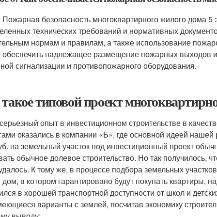
: Пожарная безопасность многоквартирного жилого дома 5
еленных технических требований и нормативных документов
тельным нормам и правилам, а также использование пожар
 обеспечить надлежащее размещение пожарных выходов и 
ной сигнализации и противопожарного оборудования.
 такое типовой проект многоквартирно
серьезный опыт в инвестиционном строительстве в качеств
гами оказались в компании «Б», где основной идеей нашей 
уб. на земельный участок под инвестиционный проект обыч
вать обычное долевое строительство. Но так получилось, 
 удалось. К тому же, в процессе подбора земельных участк
 дом, в котором гарантировано будут покупать квартиры, н
ился в хорошей транспортной доступности от школ и детск
меющиеся варианты с землей, посчитав экономику строител
му выводу: