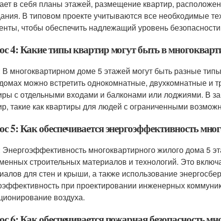
ает в себя планы этажей, размещение квартир, расположе
дания. В типовом проекте учитываются все необходимые т
енты, чтобы обеспечить надлежащий уровень безопасности
ос 4: Какие типы квартир могут быть в многокварт
: В многоквартирном доме 5 этажей могут быть разные типы
 домах можно встретить однокомнатные, двухкомнатные и т
иры с отдельными входами и балконами или лоджиями. В зав
ир, такие как квартиры для людей с ограниченными возможн
ос 5: Как обеспечивается энергоэффективность мно
: Энергоэффективность многоквартирного жилого дома 5 э
менных строительных материалов и технологий. Это включ
иалов для стен и крыши, а также использование энергосбе
оэффективность при проектировании инженерных коммуника
ционирование воздуха.
ос 6: Как обеспечивается пожарная безопасность мн