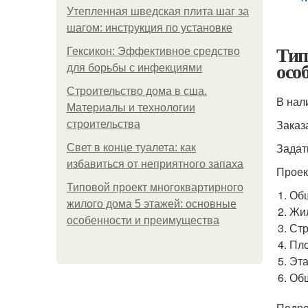
Утепленная шведская плита шаг за
шагом: инструкция по установке
Тип
Гексикон: Эффективное средство
осо
для борьбы с инфекциями
Строительство дома в сша.
В нал
Материалы и технологии
Заказ
строительства
Задат
Свет в конце туалета: как
избавиться от неприятного запаха
Проек
Типовой проект многоквартирного
Общ
жилого дома 5 этажей: основные
Жил
особенности и преимущества
Стр
Пло
Эта
Общ
Подр