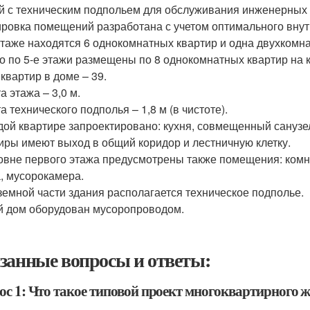
й с техническим подпольем для обслуживания инженерных
ровка помещений разработана с учетом оптимального внут
этаже находятся 6 однокомнатных квартир и одна двухкомна
го по 5-е этажи размещены по 8 однокомнатных квартир на 
 квартир в доме – 39.
а этажа – 3,0 м.
 технического подполья – 1,8 м (в чистоте).
дой квартире запроектировано: кухня, совмещенный санузел
иры имеют выход в общий коридор и лестничную клетку.
овне первого этажа предусмотрены также помещения: комна
а, мусорокамера.
земной части здания располагается техническое подполье.
 дом оборудован мусоропроводом.
занные вопросы и ответы:
ос 1: Что такое типовой проект многоквартирного ж