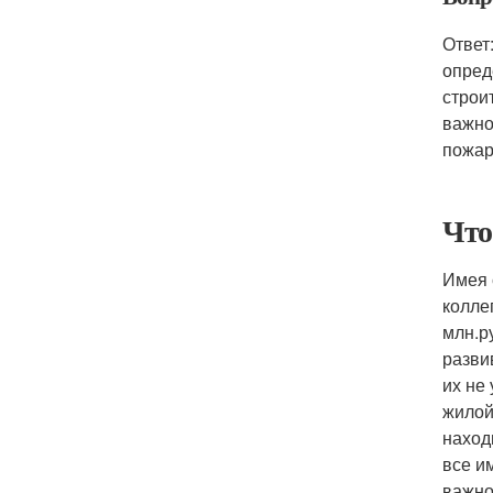
Ответ
опред
строи
важно
пожар
Что
Имея 
колле
млн.р
разви
их не
жилой
наход
все и
важно