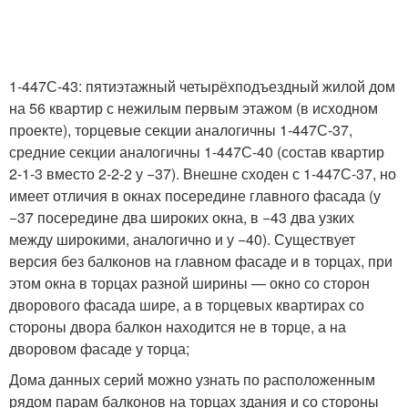
1-447С-43: пятиэтажный четырёхподъездный жилой дом
на 56 квартир с нежилым первым этажом (в исходном
проекте), торцевые секции аналогичны 1-447С-37,
средние секции аналогичны 1-447С-40 (состав квартир
2-1-3 вместо 2-2-2 у −37). Внешне сходен с 1-447С-37, но
имеет отличия в окнах посередине главного фасада (у
−37 посередине два широких окна, в −43 два узких
между широкими, аналогично и у −40). Существует
версия без балконов на главном фасаде и в торцах, при
этом окна в торцах разной ширины — окно со сторон
дворового фасада шире, а в торцевых квартирах со
стороны двора балкон находится не в торце, а на
дворовом фасаде у торца;
Дома данных серий можно узнать по расположенным
рядом парам балконов на торцах здания и со стороны