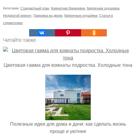
Категории:
Стандартный план
,
Комнатная брежневка
,
Кирпичная хрущевка
,
Недорогой ремонт
,
Парковка во дворе
,
Кирпичные хрущёвки
,
Статья в
справочнике
Читайте также
Цветовая гамма для комнаты подростка. Холодные тона
Полезные идеи для дома и дачи: как сделать жизнь
проще и уютнее