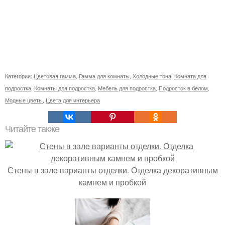
Категории:
Цветовая гамма
,
Гамма для комнаты
,
Холодные тона
,
Комната для
подростка
,
Комнаты для подростка
,
Мебель для подростка
,
Подросток в белом
,
Модные цветы
,
Цвета для интерьера
Читайте также
Стены в зале варианты отделки. Отделка декоративным
камнем и пробкой