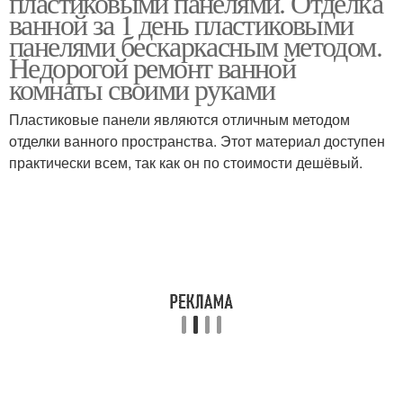
пластиковыми панелями. Отделка
ванной за 1 день пластиковыми
панелями бескаркасным методом.
Недорогой ремонт ванной
комнаты своими руками
Ремонт в частном доме
Ремонт в квартире
Пластиковые панели являются отличным методом
отделки ванного пространства. Этот материал доступен
практически всем, так как он по стоимости дешёвый.
Новый ремонт
Готовый ремонт
Ремонт в ванной панели