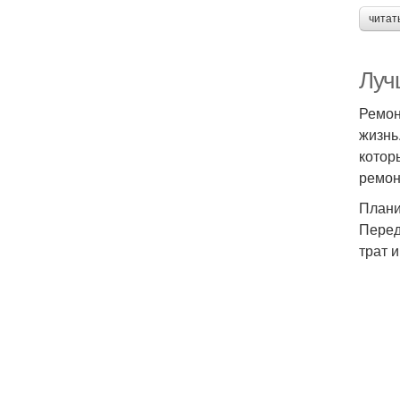
читат
Луч
Ремон
жизнь
котор
ремон
Плани
Перед
трат 