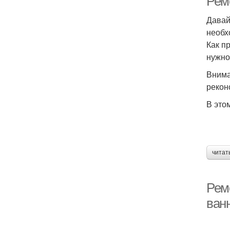
Рем
Давай
необх
Как п
нужно
Внима
рекон
В это
читат
Рем
ванн