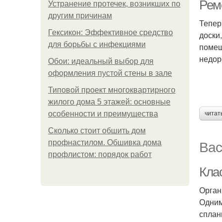
Рем
Устранение протечек, возникших по
другим причинам
Тепер
Гексикон: Эффективное средство
доски
для борьбы с инфекциями
помещ
недор
Обои: идеальный выбор для
оформления пустой стены в зале
Типовой проект многоквартирного
жилого дома 5 этажей: основные
особенности и преимущества
читат
Сколько стоит обшить дом
Вас
профнастилом. Обшивка дома
профлистом: порядок работ
Кла
Орган
Одним
сплан