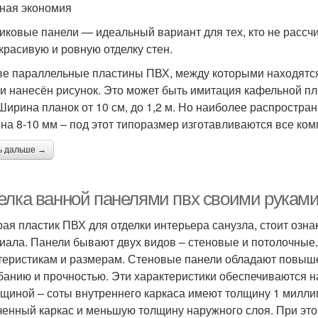
ная экономия
иковые панели — идеальный вариант для тех, кто не рассч
 красивую и ровную отделку стен.
ве параллельные пластины ПВХ, между которыми находятся
и нанесён рисунок. Это может быть имитация кафельной п
 Ширина планок от 10 см, до 1,2 м. Но наиболее распростран
на 8-10 мм – под этот типоразмер изготавливаются все ко
ь дальше →
елка ванной панелями пвх своими руками
ая пластик ПВХ для отделки интерьера санузла, стоит озна
иала. Панели бывают двух видов – стеновые и потолочные.
теристикам и размерам. Стеновые панели обладают повыш
ибанию и прочностью. Эти характеристики обеспечиваются 
лщиной – соты внутреннего каркаса имеют толщину 1 милли
ченный каркас и меньшую толщину наружного слоя. При это