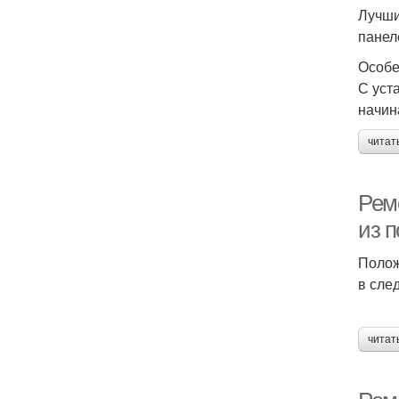
Лучши
панел
Особе
С уст
начин
читат
Рем
из 
Полож
в сле
читат