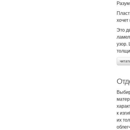
Разум
Пласт
хочет
Это д
ламел
узор.
толщи
читат
Отд
Выбир
матер
харак
к изг
их то
облег