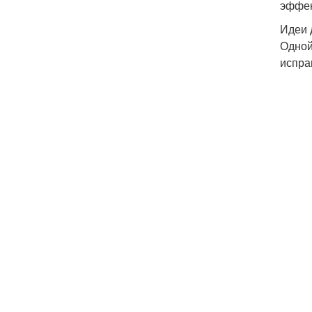
эффек
Идеи 
Одной
испра