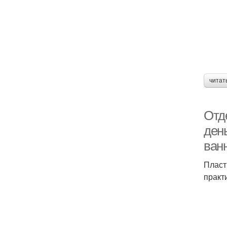
читат
Отд
ден
ван
Пласт
практ