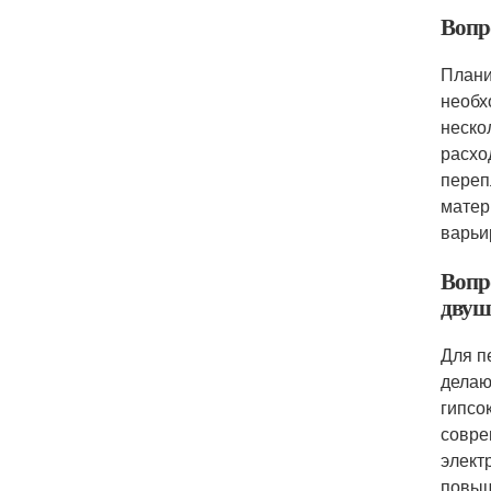
Вопр
Плани
необх
неско
расхо
переп
матер
варьи
Вопр
двуш
Для п
делаю
гипсо
совре
элект
повыш