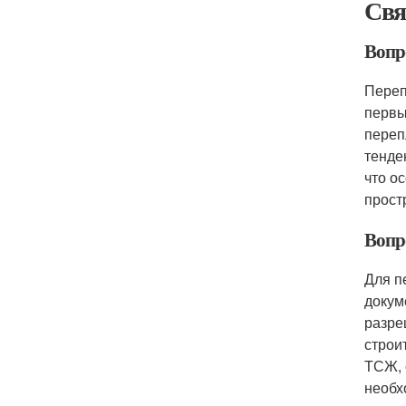
Свя
Вопр
Переп
первы
переп
тенде
что о
прост
Вопр
Для п
докум
разре
строи
ТСЖ, 
необх