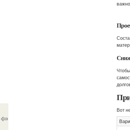
важно
Прое
Соста
матер
Сниж
Чтобы
самос
долго
При
Вот н
⇦
Вари