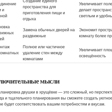
Создание единого
единение
Увеличивает пол
пространства для
и и
делает пространс
приготовления пищи и
иной
светлым и удобн
отдыха
новка
Замена обычных дверей на
Экономит простра
вижных
раздвижные
комнату более п
ей
онтаж
Полное или частичное
Увеличивает пло
комнатных
удаление стен между
освещённость
комнатами
лючительные мысли
ланировка двушки в хрущёвке — это сложный, но перспек
да и тщательного планирования вы сможете создать уютно
ое будет соответствовать вашим потребностям и вкусам.