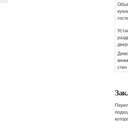
Объ
кухн
гост
Уста
разд
двер
Дем
меж
стен
Зак
Переп
подхо
котор