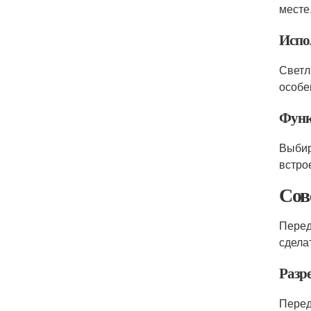
месте
Испо
Светл
особе
Функ
Выбир
встро
Сов
Перед
сдела
Разр
Перед