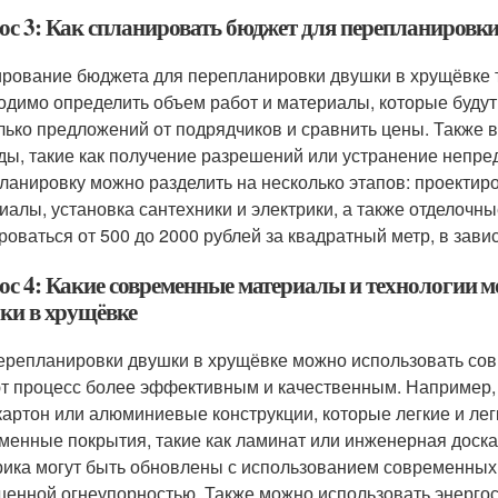
ос 3: Как спланировать бюджет для перепланировк
рование бюджета для перепланировки двушки в хрущёвке т
одимо определить объем работ и материалы, которые будут
лько предложений от подрядчиков и сравнить цены. Также
ды, такие как получение разрешений или устранение непр
ланировку можно разделить на несколько этапов: проекти
иалы, установка сантехники и электрики, а также отделочн
роваться от 500 до 2000 рублей за квадратный метр, в зави
ос 4: Какие современные материалы и технологии м
ки в хрущёвке
ерепланировки двушки в хрущёвке можно использовать со
т процесс более эффективным и качественным. Например, 
картон или алюминиевые конструкции, которые легкие и лег
менные покрытия, такие как ламинат или инженерная доска
рика могут быть обновлены с использованием современных 
енной огнеупорностью. Также можно использовать энергос