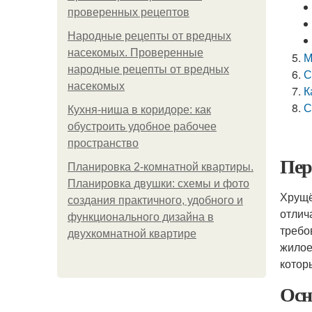
проверенных рецептов
Народные рецепты от вредных
насекомых. Проверенные
М
народные рецепты от вредных
С
насекомых
К
С
Кухня-ниша в коридоре: как
обустроить удобное рабочее
пространство
Пер
Планировка 2-комнатной квартиры.
Планировка двушки: схемы и фото
Хрущё
создания практичного, удобного и
отлич
функционального дизайна в
требо
двухкомнатной квартире
жилое
котор
Осн