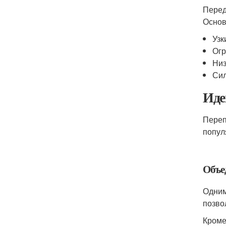
Перед
Основ
Узк
Огр
Низ
Сил
Иде
Переп
попул
Объе
Одним
позво
Кроме