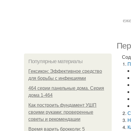
еже
Пер
Сод
Популярные материалы
П
Гексикон: Эффективное средство
для борьбы с инфекциями
464 серии панельные дома. Серия
дома 1-464
Как построить фундамент УШП
своими руками: проверенные
С
советы и рекомендации
Н
К
Время варить брокколи: 5