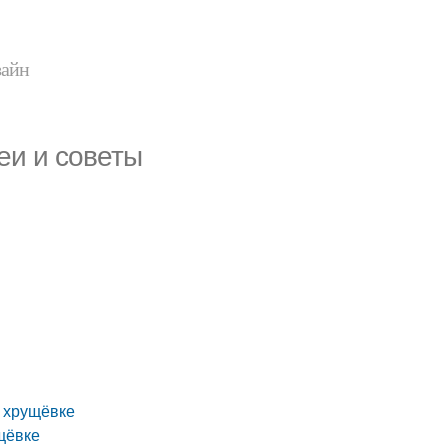
зайн
еи и советы
 хрущёвке
щёвке