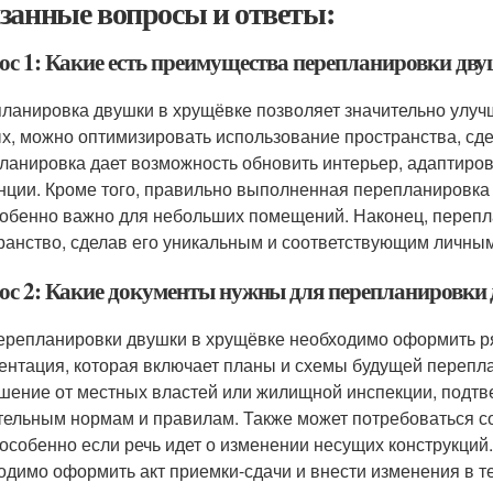
занные вопросы и ответы:
ос 1: Какие есть преимущества перепланировки дв
ланировка двушки в хрущёвке позволяет значительно улуч
х, можно оптимизировать использование пространства, сде
ланировка дает возможность обновить интерьер, адаптиро
нции. Кроме того, правильно выполненная перепланировка
собенно важно для небольших помещений. Наконец, перепл
ранство, сделав его уникальным и соответствующим личны
ос 2: Какие документы нужны для перепланировки
ерепланировки двушки в хрущёвке необходимо оформить ря
ентация, которая включает планы и схемы будущей перепла
шение от местных властей или жилищной инспекции, подтв
тельным нормам и правилам. Также может потребоваться 
особенно если речь идет о изменении несущих конструкций.
одимо оформить акт приемки-сдачи и внести изменения в т