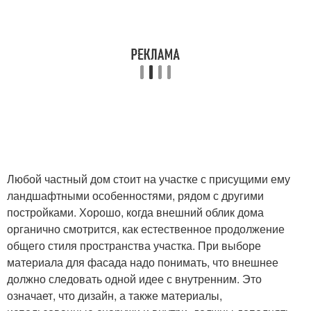
Материалы для
Материалы для
маскировки
скрытия
Качественные
Современные способы
материалы
Любой частный дом стоит на участке с присущими ему
ландшафтными особенностями, рядом с другими
Современный способ
Хрупкие материалы
постройками. Хорошо, когда внешний облик дома
органично смотрится, как естественное продолжение
общего стиля пространства участка. При выборе
материала для фасада надо понимать, что внешнее
Современные
Утеплительные
должно следовать одной идее с внутренним. Это
конструкции
материалы
означает, что дизайн, а также материалы,