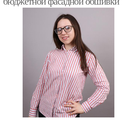
бюджетной фасадной обшивки
Современные
Материалы для шкафа
альтернативы
Материалы для
Различные материалы
подставочного
профиля
Альтернативные
Оконный материал
материалы
Материал против
Современные решения
холода