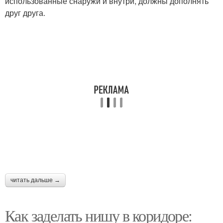
использованные снаружи и внутри, должны дополнять
друг друга.
Современный
Материалы для затирки
пенопласт
Материалы для
Основные материалы
реконструкции
Современные
Современные стили
технологии
читать дальше →
Современная
Современные подходы
инфраструктура
Как заделать нишу в коридоре: