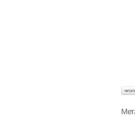
читат
Мет