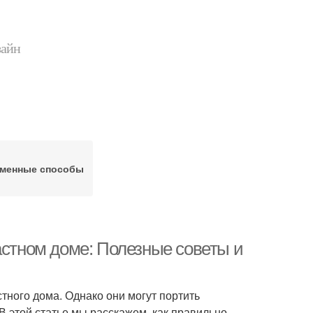
зайн
менные способы
астном доме: Полезные советы и
тного дома. Однако они могут портить
В этой статье мы расскажем, как правильно