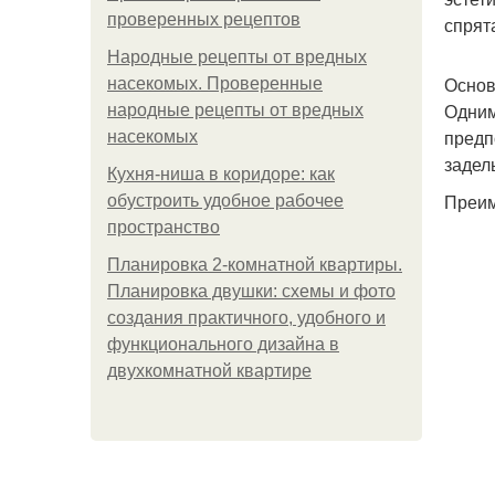
проверенных рецептов
спрят
Народные рецепты от вредных
Основ
насекомых. Проверенные
Одним
народные рецепты от вредных
предп
насекомых
задел
Кухня-ниша в коридоре: как
Преим
обустроить удобное рабочее
пространство
Планировка 2-комнатной квартиры.
Планировка двушки: схемы и фото
создания практичного, удобного и
функционального дизайна в
двухкомнатной квартире