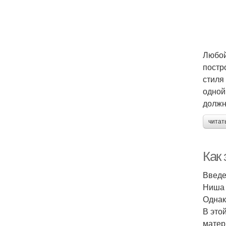
Любой
постр
стиля
одной
должн
читат
Как
Введ
Ниша 
Однак
В это
матер