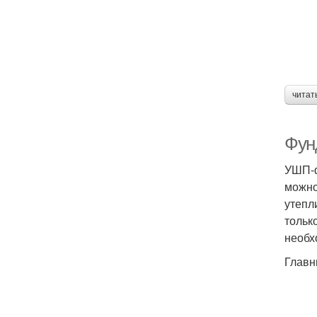
читат
Фун
УШП-ф
можно
утепл
тольк
необх
Главн