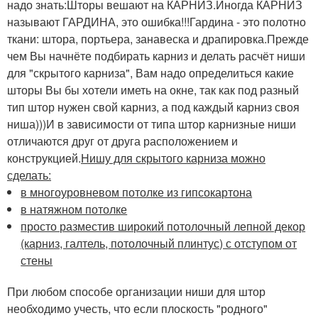
надо знать:Шторы вешают на КАРНИЗ.Иногда КАРНИЗ
называют ГАРДИНА, это ошибка!!!Гардина - это полотно
ткани: штора, портьера, занавеска и драпировка.Прежде
чем Вы начнёте подбирать карниз и делать расчёт ниши
для "скрытого карниза", Вам надо определиться какие
шторы Вы бы хотели иметь на окне, так как под разный
тип штор нужен свой карниз, а под каждый карниз своя
ниша)))И в зависимости от типа штор карнизные ниши
отличаются друг от друга расположением и
конструкцией.
Нишу для скрытого карниза можно
сделать:
в многоуровневом потолке из гипсокартона
в натяжном потолке
просто разместив широкий потолочный лепной декор
(карниз, галтель, потолочный плинтус) с отступом от
стены
При любом способе организации ниши для штор
необходимо учесть, что если плоскость "родного"