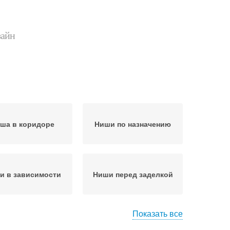
зайн
ша в коридоре
Ниши по назначению
и в зависимости
Ниши перед заделкой
Показать все
зайн для ниши
Решения для ниши