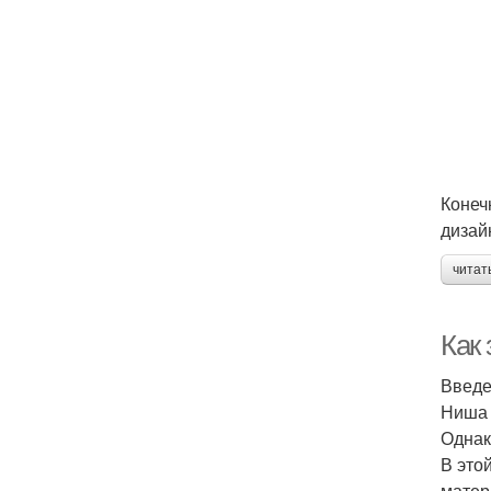
Конеч
дизай
читат
Как
Введ
Ниша 
Однак
В это
матер