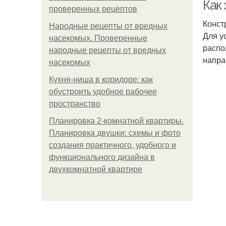
Как
проверенных рецептов
Конст
Народные рецепты от вредных
Для у
насекомых. Проверенные
распо
народные рецепты от вредных
напра
насекомых
Кухня-ниша в коридоре: как
обустроить удобное рабочее
пространство
Планировка 2-комнатной квартиры.
Планировка двушки: схемы и фото
З
создания практичного, удобного и
функционального дизайна в
двухкомнатной квартире