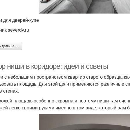
амма для коридора
Дизайн для коридора
и для дверей-купе
ник severdv.ru
ь дальше →
ор ниши в коридоре: идеи и советы
зи с небольшим пространством квартир старого образца, к
ьзовать площадь. Для этой цели применяются различные сп
в стенах.
хожей площадь особенно скромна и поэтому ниши там очень
жей легко своими руками именно в том виде, который вам 