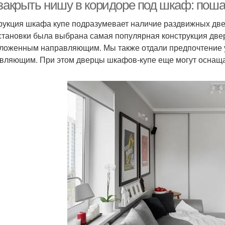
холодильника
 закрыть нишу в коридоре под шкаф: поша
рукция шкафа купе подразумевает наличие раздвижных две
становки была выбрана самая популярная конструкция две
Гамма для ниши
Ниши для коридора
Ниш
ложенным направляющим. Мы также отдали предпочтение 
вляющим. При этом дверцы шкафов-купе еще могут оснащ
Ниша в стене
Ниши в стене
И
анавески для ниши
Ниши в квартире
Ниши
Ниша с полками
Ниша с зеркалом
ос