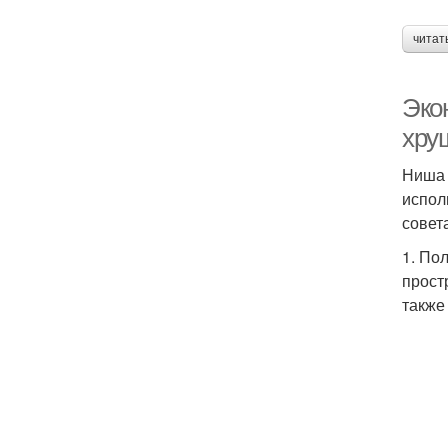
читат
Эко
хру
Ниша 
испол
совет
1. По
прост
также