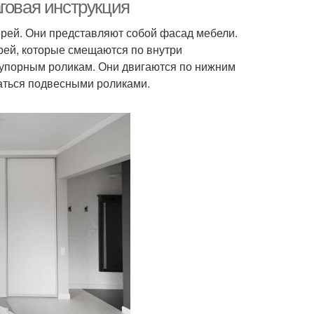
говая инструкция
рей. Они представляют собой фасад мебели.
рей, которые смещаются по внутри
и для коридоров
Места для ниши
упорным роликам. Они двигаются по нижним
аться подвесными роликами.
деи для ниши
Ниши для хранения
 из гипсокартона
Коридор с нишей
Ниша с
Ниша с растениями
ветительными
приборами