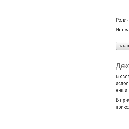
Г
Ролик
Источ
читат
Дек
В свя
испол
ниши 
В при
прихо