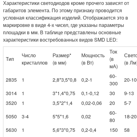
Характеристики светодиодов кроме прочего зависят от
габаритов элемента. По этому признаку проводится
условная классификация изделий. Отображается это в
маркировке в виде 4-х чисел, где указаны параметры
площадки в мм. В таблице представлены основные
характеристики востребованных видов SMD LED:
Ток
Число
Размер*
Мощность
Свет
Тип
(в
кристаллов
(в мм)
(в Вт)
(в Лм
мА)
60-
2835
1
2,8*3,5*0,8
0,2-1
20-10
300
3014
1
3*1,4*0,75
0,1-0,12
30
9-13
3520
1
3,5*2*1,4
0,02-0,06
20
5-7
60-
5050
3-4
5*5*1,6
0,02
18-20
80
5630
1
5,6*3*0,75
0,2-0,4
150
58