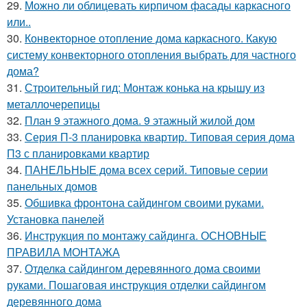
29.
Можно ли облицевать кирпичом фасады каркасного
или..
30.
Конвекторное отопление дома каркасного. Какую
систему конвекторного отопления выбрать для частного
дома?
31.
Строительный гид: Монтаж конька на крышу из
металлочерепицы
32.
План 9 этажного дома. 9 этажный жилой дом
33.
Серия П-3 планировка квартир. Типовая серия дома
П3 с планировками квартир
34.
ПАНЕЛЬНЫЕ дома всех серий. Типовые серии
панельных домов
35.
Обшивка фронтона сайдингом своими руками.
Установка панелей
36.
Инструкция по монтажу сайдинга. ОСНОВНЫЕ
ПРАВИЛА МОНТАЖА
37.
Отделка сайдингом деревянного дома своими
руками. Пошаговая инструкция отделки сайдингом
деревянного дома