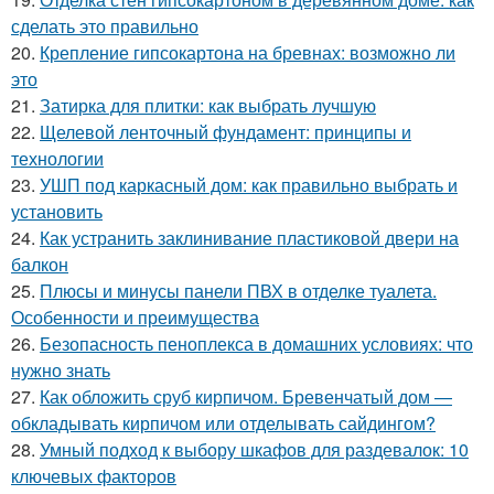
сделать это правильно
20.
Крепление гипсокартона на бревнах: возможно ли
это
21.
Затирка для плитки: как выбрать лучшую
22.
Щелевой ленточный фундамент: принципы и
технологии
23.
УШП под каркасный дом: как правильно выбрать и
установить
24.
Как устранить заклинивание пластиковой двери на
балкон
25.
Плюсы и минусы панели ПВХ в отделке туалета.
Особенности и преимущества
26.
Безопасность пеноплекса в домашних условиях: что
нужно знать
27.
Как обложить сруб кирпичом. Бревенчатый дом —
обкладывать кирпичом или отделывать сайдингом?
28.
Умный подход к выбору шкафов для раздевалок: 10
ключевых факторов