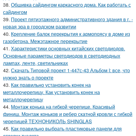
38.
Обшивка сайдингом каркасного дома. Как работать с
сайдингом
39.
Проект пятиэтажного административного здания в г. -
новая эра в городском развитии
40.
Крепление балок перекрытия к армопоясу в доме из
газобетона. Межэтажное перекрытие
41.
Характеристики основных китайских светодиодов.
Основные параметры светодиодов в светодиодных
лампах, ленте, светильниках
42.
Скачать Типовой проект 1-447с-43 Альбом I: все, что
нужно знать о проекте
43.
Как правильно установить конек на
металлочерепицу. Как установить конек на
металлочерепицу
44.
Монтаж конька на гибкой черепице. Красивый
финиш. Монтаж коньков и ребер скатной кровли с гибкой
черепицей ТЕХНОНИКОЛЬ SHINGLAS
45.
Как правильно выбрать пластиковые панели для
отделки туалета