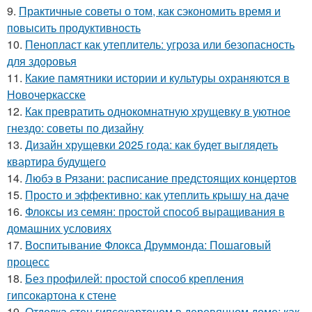
9.
Практичные советы о том, как сэкономить время и
повысить продуктивность
10.
Пенопласт как утеплитель: угроза или безопасность
для здоровья
11.
Какие памятники истории и культуры охраняются в
Новочеркасске
12.
Как превратить однокомнатную хрущевку в уютное
гнездо: советы по дизайну
13.
Дизайн хрущевки 2025 года: как будет выглядеть
квартира будущего
14.
Любэ в Рязани: расписание предстоящих концертов
15.
Просто и эффективно: как утеплить крышу на даче
16.
Флоксы из семян: простой способ выращивания в
домашних условиях
17.
Воспитывание Флокса Друммонда: Пошаговый
процесс
18.
Без профилей: простой способ крепления
гипсокартона к стене
19.
Отделка стен гипсокартоном в деревянном доме: как