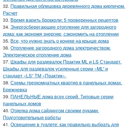
32.
Правильная облицовка деревянного дома кирпичом.
Расчет
33.
Время варить брокколи: 5 проверенных рецептов
34.
Энергосберегающее отопление для загородного
дома: как экономя энергию, сэкономить на отоплении
35.
Все, что нужно знать о конеке на крыше дома
36.
Отопление загородного дома электричеством.
Электрическое отопление дома
37.
Шкафы для раздевалок Практик ML и LS Стандарт.
Шкафы для раздевалок усиленные серии «ML” и
стандарт «LS” ТМ «Практик».
38.
Схемы трехкомнатных квартир в панельных домах.
Брежневка
39.
ПАНЕЛЬНЫЕ дома всех серий. Типовые серии
панельных домов
40.
Отделка дома сайдингом своими руками.
Подготовительные работы
41.
Освещение в туалете: как правильно выбрать для