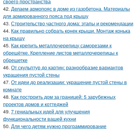
своего пространства
42.
Делаем армопояс в доме из газобетона. Материалы
для армированного пояса под крышу
43.
Строительство частного дома: этапы и рекомендации
44.
Как правильно собрать конек крыши. Монтаж конька
на крышу
45.
Как крепить металлочерепицу саморезами к
обрешётке. Крепление листов металлочерепицы к
обрешетке
46.
От скульптур до картин: разнообразие вариантов
украшения пустой стены
47.
От идеи до реализации: украшение пустой стены в
комнате
48.
Как построить дом за границей: 5 зарубежных
проектов домов и коттеджей
49.
7 гениальных идей для улучшения
функциональности вашей кухни
50.
Для чего детям нужно программирование