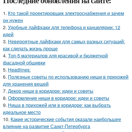
Последние обновления на сайте:
1.
Кто такой проектировщик электроснабжения и зачем
он нужен
2.
Удобные лайфхаки для телефона и канцелярии: 12
идей
3.
Невероятные лайфхаки для самых разных ситуаций:
как сделать жизнь проще
4.
Топ-5 материалов для красивой и бюджетной
фасадной обшивки
5.
Headlines:
6.
Полезные советы по использованию ниши в прихожей
для хранения вещей
7.
Декор ниши в коридоре: идеи и советы
8.
Оформление ниши в коридоре: идеи и советы
9.
Ниша в прихожей или в коридоре: как выбрать
идеальное место
10.
Какие исторические события оказали наибольшее
влияние на развитие Санкт-Петербурга