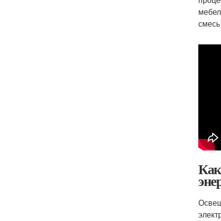
мебел
смесь
Как
эне
Освещ
элект