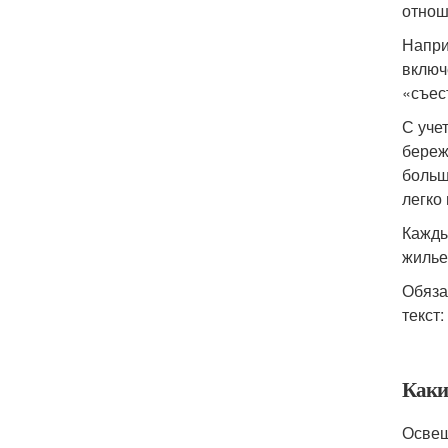
отнош
Напри
включ
«съест
С уче
береж
больш
легко
Кажды
жилье
Обяза
текст:
Каки
Освещ