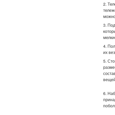
2. Те
тележ
можно
3. По
котор
мелки
4. По
их вез
5. Ст
разме
соста
вещей
6. На
прина
побол