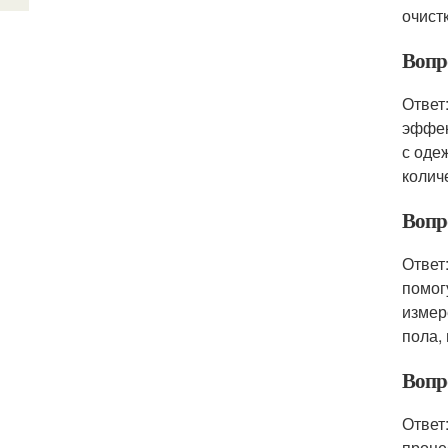
очист
Вопр
Ответ
эффек
с оде
колич
Вопр
Ответ
помог
измер
пола,
Вопр
Ответ
проце