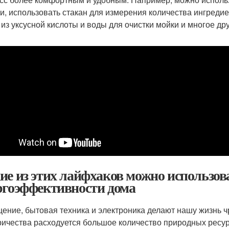
и, использовать стакан для измерения количества ингреди
 из уксусной кислоты и воды для очистки мойки и многое дру
ие из этих лайфхаков можно использов
ргоэффективности дома
ение, бытовая техника и электроника делают нашу жизнь 
ричества расходуется большое количество природных ресу