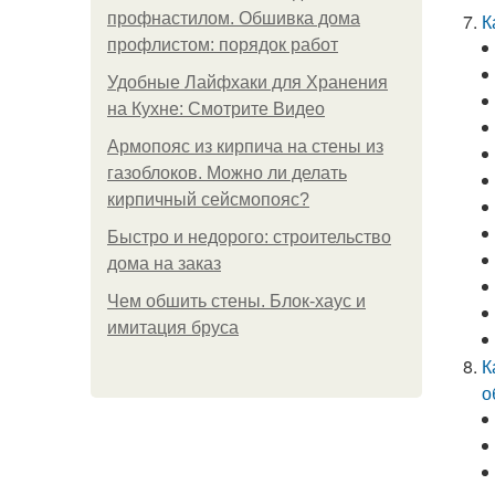
профнастилом. Обшивка дома
К
профлистом: порядок работ
Удобные Лайфхаки для Хранения
на Кухне: Смотрите Видео
Армопояс из кирпича на стены из
газоблоков. Можно ли делать
кирпичный сейсмопояс?
Быстро и недорого: строительство
дома на заказ
Чем обшить стены. Блок-хаус и
имитация бруса
К
о