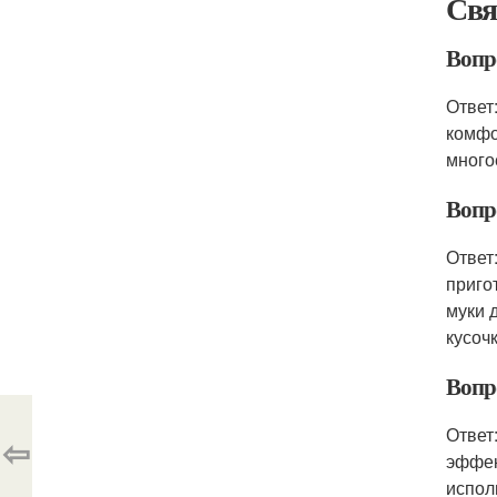
Свя
Вопр
Ответ
комфо
много
Вопр
Ответ
приго
муки 
кусоч
Вопр
Ответ
⇦
эффек
испол