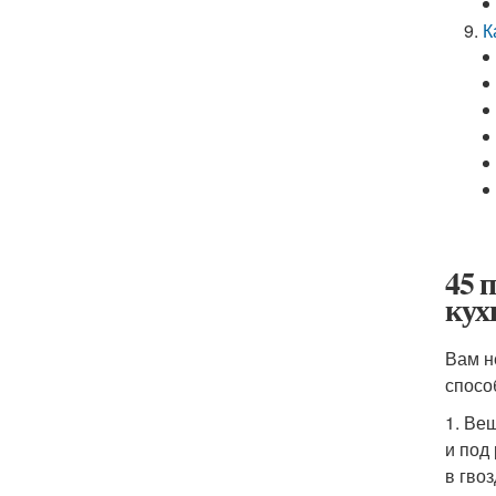
К
45 
кух
Вам н
спосо
1. Ве
и под
в гвоз