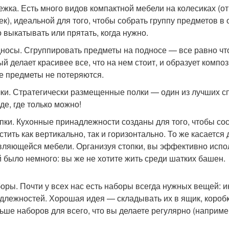
лежка. Есть много видов компактной мебели на колесиках 
ек), идеальной для того, чтобы собрать группу предметов в
 выкатывать или прятать, когда нужно.
дносы. Сгруппировать предметы на подносе — все равно чт
ый делает красивее все, что на нем стоит, и образует комп
е предметы не потеряются.
лки. Стратегически размещенные полки — один из лучших с
де, где только можно!
опки. Кухонные принадлежности созданы для того, чтобы сос
стить как вертикально, так и горизонтально. То же касается
вляющейся мебели. Организуя стопки, вы эффективно испол
 было немного: вы же не хотите жить среди шатких башен.
боры. Почти у всех нас есть наборы всегда нужных вещей:
длежностей. Хорошая идея — складывать их в ящик, коробк
ьше наборов для всего, что вы делаете регулярно (наприме