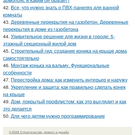
армопояс и каким он бывает?
42.
Все, что нужно знать о ПВХ-панелях для ванной
комнаты
43.
Деревянные перекрытия на газобетон. Деревянные
перекрытия в доме из газобетона
44.
Удивительное решение для жизни в городе: 5-
этажный секционный жилой дом
45.
Строительный гид: создание коника на крыше дома
самостоятельно
46.
Монтаж конька на вальму. Функциональные
особенности
47.
Перестройка дома: как изменить интерьер и наружу
48.
Укрепление и защита: как правильно сделать конек
на крыше
49.
Дом, покрытый профлистом: как это выглядит и как
это делается
50.
Для чего детям нужно программирование
© 2026 Строительство, ремонт и дизайн