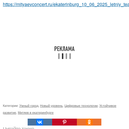
https://mityaevconcert.ru/ekaterinburg_10_06_2025_letniy_tea
Категории:
Умный город
,
Новый уровень
,
Цифровые технологии
,
Устойчивое
развитие
,
Митяев в екатеринбурге