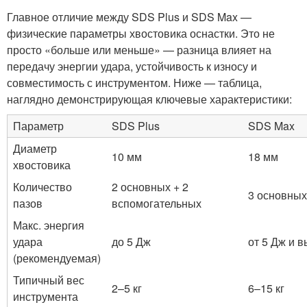
Главное отличие между SDS Plus и SDS Max —
физические параметры хвостовика оснастки. Это не
просто «больше или меньше» — разница влияет на
передачу энергии удара, устойчивость к износу и
совместимость с инструментом. Ниже — таблица,
наглядно демонстрирующая ключевые характеристики:
Параметр
SDS Plus
SDS Max
Диаметр
10 мм
18 мм
хвостовика
Количество
2 основных + 2
3 основных
пазов
вспомогательных
Макс. энергия
удара
до 5 Дж
от 5 Дж и 
(рекомендуемая)
Типичный вес
2–5 кг
6–15 кг
инструмента