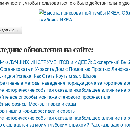
омичности , чтобы пользоваться ею было действительно удо
ь дальше →
ледние обновления на сайте:
-10 ЛУЧШИХ ИНСТРУМЕНТОВ и ИДЕЕЙ: Экспертный Выбор
 Организовать и Украсить Дом с Помощью Простых Лайфха
ки для Успеха: Как Стать Крутым за 5 Шагов
ективные методы наведения порядка дома за короткое вр
ие исторические события оказали наибольшее влияние на 
айте все способы монтажа стенового профнастила
ёные оазисы Москвы: парки и сады
ор ниши в коридоре: идеи и советы
ие исторические события оказали наибольшее влияние на 
о скрывается за моим глубоким страхом? Рассказываю о том