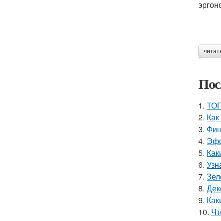
эргон
читат
Пос
1.
ТОП
2.
Как
3.
Фиш
4.
Эфф
5.
Как
6.
Узн
7.
Зел
8.
Дек
9.
Как
10.
Чт