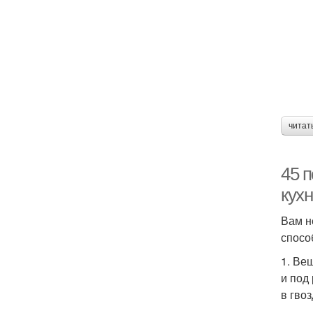
читат
45 
кух
Вам н
спосо
1. Ве
и под
в гвоз