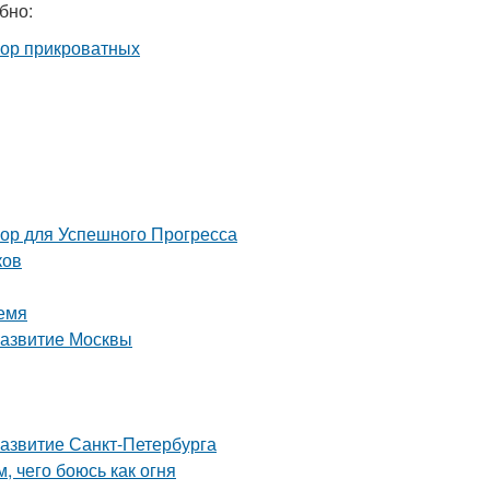
бно:
 для Успешного Прогресса
ков
емя
развитие Москвы
развитие Санкт-Петербурга
, чего боюсь как огня