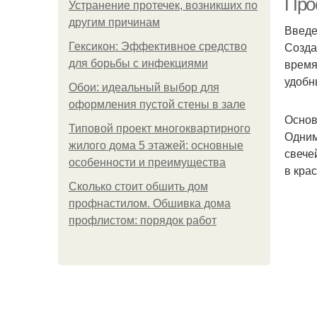
Про
Устранение протечек, возникших по
другим причинам
Введ
Созда
Гексикон: Эффективное средство
время
для борьбы с инфекциями
удобн
Обои: идеальный выбор для
оформления пустой стены в зале
Основ
Типовой проект многоквартирного
Одним
жилого дома 5 этажей: основные
свече
особенности и преимущества
в кра
Сколько стоит обшить дом
профнастилом. Обшивка дома
профлистом: порядок работ