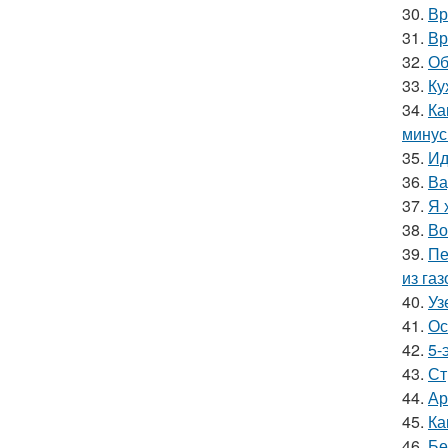
30.
Вр
31.
Вр
32.
Об
33.
Ку
34.
Ка
мину
35.
Ид
36.
Ва
37.
Я 
38.
Во
39.
Пе
из га
40.
Уз
41.
Ос
42.
5-
43.
Ст
44.
Ар
45.
Ка
46.
Бе