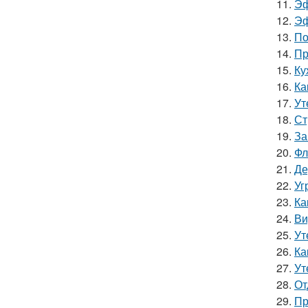
11.
Эф
12.
Эф
13.
По
14.
Пр
15.
Ку
16.
Ка
17.
Ут
18.
Ст
19.
За
20.
Фл
21.
Де
22.
Уг
23.
Ка
24.
Ви
25.
Ут
26.
Ка
27.
Ут
28.
От
29.
Пр