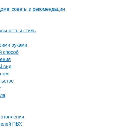
оме: советы и рекомендации
льность и стиль
воими руками
й способ
ления
й вид
оном
льстве
у
ала
 отопления
нелей ПВХ