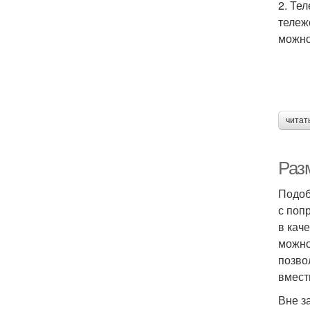
2. Те
тележ
можно
читат
Раз
Подоб
с поп
в кач
можно
позво
вмест
Вне з