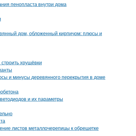
ания пенопласта внутри дома
л
евянный дом, обложенный кирпичом: плюсы и
и строить хрущёвки
ианты
юсы и минусы деревянного перекрытия в доме
зобетона
светодиодов и их параметры
ельно
нта
ление листов металлочерепицы к обрешетке