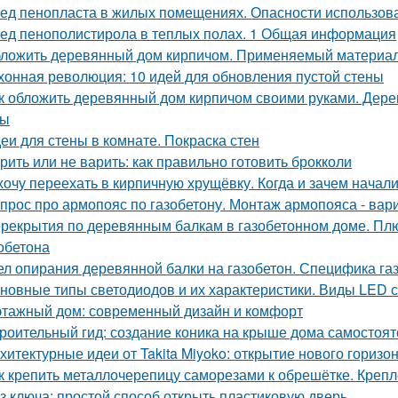
ед пенопласта в жилых помещениях. Опасности использов
ед пенополистирола в теплых полах. 1 Общая информация
ложить деревянный дом кирпичом. Применяемый материа
хонная революция: 10 идей для обновления пустой стены
к обложить деревянный дом кирпичом своими руками. Дер
сы
еи для стены в комнате. Покраска стен
рить или не варить: как правильно готовить брокколи
хочу переехать в кирпичную хрущёвку. Когда и зачем начал
прос про армопояс по газобетону. Монтаж армопояса - вар
рекрытия по деревянным балкам в газобетонном доме. Пл
зобетона
ел опирания деревянной балки на газобетон. Специфика га
новные типы светодиодов и их характеристики. Виды LED 
этажный дом: современный дизайн и комфорт
роительный гид: создание коника на крыше дома самостоят
хитектурные идеи от Takita Miyoko: открытие нового горизо
к крепить металлочерепицу саморезами к обрешётке. Креп
з ключа: простой способ открыть пластиковую дверь