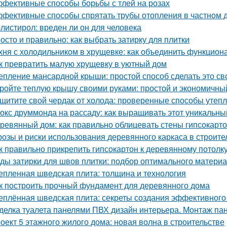
фективные способы борьбы с тлей на розах
фективные способы спрятать трубы отопления в частном д
листирол: вреден ли он для человека
осто и правильно: как выбрать затирку для плитки
хня с холодильником в хрущевке: как объединить функциона
к превратить малую хрущевку в уютный дом
епление мансардной крыши: простой способ сделать это с
ройте теплую крышу своими руками: простой и экономичны
щитите свой чердак от холода: проверенные способы утеп
окс друммонда на рассаду: как выращивать этот уникальны
ревянный дом: как правильно облицевать стены гипсокарт
розы и риски использования деревянного каркаса в строите
к правильно прикрепить гипсокартон к деревянному потолк
ды затирки для швов плитки: подбор оптимального матери
епленная шведская плита: толщина и технология
к построить прочный фундамент для деревянного дома
еплённая шведская плита: секреты создания эффективного
делка туалета панелями ПВХ дизайн интерьера. Монтаж па
оект 5 этажного жилого дома: новая волна в строительстве