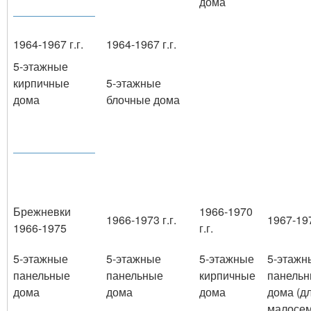
дома
1964-1967 г.г.
1964-1967 г.г.
5-этажные
кирпичные
5-этажные
дома
блочные дома
Брежневки
1966-1970
1966-1973 г.г.
1967-197
1966-1975
г.г.
5-этажные
5-этажные
5-этажные
5-этажн
панельные
панельные
кирпичные
панель
дома
дома
дома
дома (д
малосе