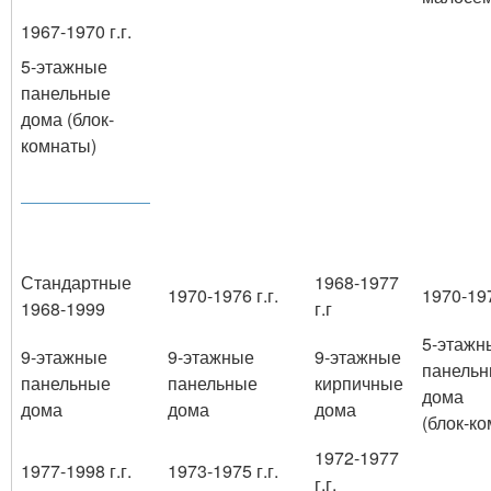
1967-1970 г.г.
5-этажные
панельные
дома (блок-
комнаты)
Стандартные
1968-1977
1970-1976 г.г.
1970-197
1968-1999
г.г
5-этажн
9-этажные
9-этажные
9-этажные
панель
панельные
панельные
кирпичные
дома
дома
дома
дома
(блок-к
1972-1977
1977-1998 г.г.
1973-1975 г.г.
г.г.