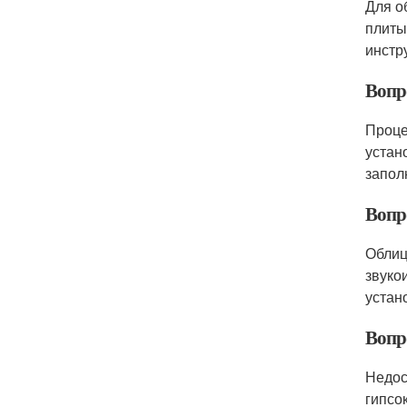
Для о
плиты
инстр
Вопр
Проце
устан
запол
Вопр
Облиц
звуко
устан
Вопр
Недос
гипсо