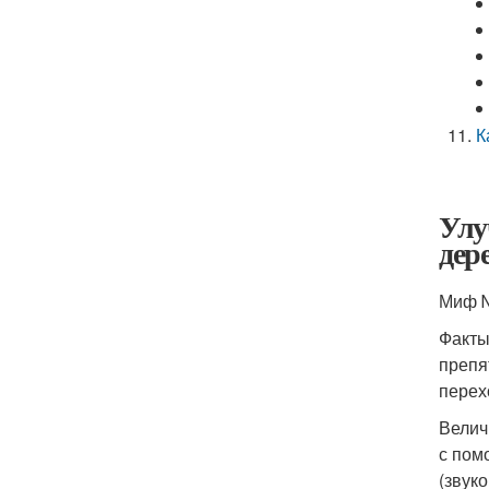
К
Улу
дер
Миф №
Факты
препя
перех
Велич
с пом
(звук