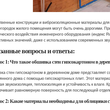
твенные конструкции и виброизоляционные материалы для 
егородок жилого помещения могут быть очень дорогими. При
ического воздействия инженерного оборудования (индекс Rw
тивных значений, даже с использованием современных зву
занные вопросы и ответы:
ос 1: Что такое обшивка стен гипсокартоном в дере
ка стен гипсокартоном в деревянном доме представляет со
янного дома с помощью гипсокартонных плит. Этот материа
ая звукоизоляция, теплоизоляция и устойчивость к влаге. К
ечивает равномерную поверхность для последующей отделк
ос 2: Какие материалы необходимы для облицовки с