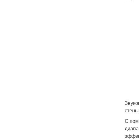
Звуко
стены
С пом
диапа
эффек