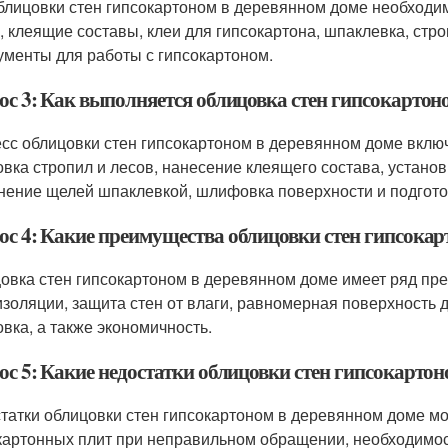
блицовки стен гипсокартоном в деревянном доме необход
, клеящие составы, клеи для гипсокартона, шпаклевка, стр
ументы для работы с гипсокартоном.
ос 3: Как выполняется облицовка стен гипсокартон
сс облицовки стен гипсокартоном в деревянном доме включ
овка стропил и лесов, нанесение клеящего состава, установ
нение щелей шпаклевкой, шлифовка поверхности и подгото
ос 4: Какие преимущества облицовки стен гипсокар
овка стен гипсокартоном в деревянном доме имеет ряд пре
изоляции, защита стен от влаги, равномерная поверхность 
овка, а также экономичность.
ос 5: Какие недостатки облицовки стен гипсокартон
татки облицовки стен гипсокартоном в деревянном доме м
картонных плит при неправильном обращении, необходимос