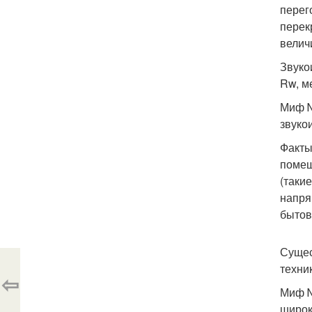
перег
перек
велич
Звуко
Rw, м
Миф №
звуко
Факты
помещ
(таки
напря
бытов
Сущес
техни
⇦
Миф №
широк