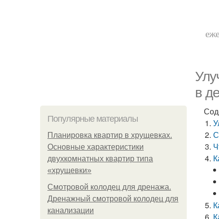
еже
Улу
в д
Сод
Популярные материалы
У
С
Планировка квартир в хрущевках.
Ч
Основные характеристики
К
двухкомнатных квартир типа
«хрущевки»
Смотровой колодец для дренажа.
Дренажный смотровой колодец для
К
канализации
К