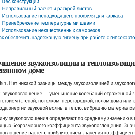
Вес конструкции
Неправильный расчет и раскрой листов
Использование неподходящего профиля для каркаса
Пренебрежение температурными швами
Использование некачественных саморезов
ак обеспечить надлежащую гигиену при работе с гипсокарт
чшение звукоизоляции и теплоизоляци
евянном доме
 1. Нет никакой разницы между звукоизоляцией и звукопо
: звукопоглощение — уменьшение колебаний отраженной з
тствием (стеной, потолком, перегородкой, полом дома или 
ода энергии звуковой волны в тепло, вибрацию материалов 
ину звукопоглощения определяют по среднему значению в и
ощью безразмерного коэффициента звукопоглощения. Значе
опоглощение растет с приближением значения коэффициента