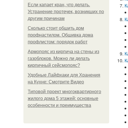
Если капает кран, что делать.
К
Устранение протечек, возникших по
другим причинам
К
Сколько стоит обшить дом
профнастилом. Обшивка дома
профлистом: порядок работ
Армопояс из кирпича на стены из
К
газоблоков. Можно ли делать
К
кирпичный сейсмопояс?
Удобные Лайфхаки для Хранения
на Кухне: Смотрите Видео
Типовой проект многоквартирного
жилого дома 5 этажей: основные
особенности и преимущества