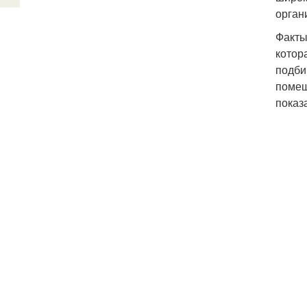
орган
Факты
котор
подби
помещ
показа