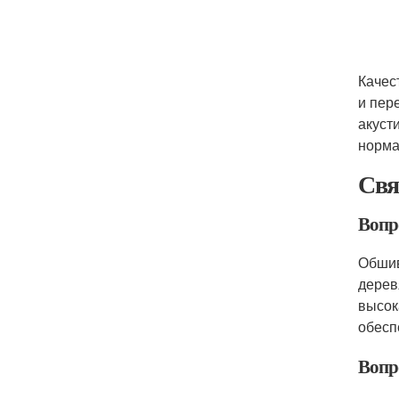
Качес
и пер
акуст
норма
Свя
Вопр
Обшив
дерев
высок
обесп
Вопр