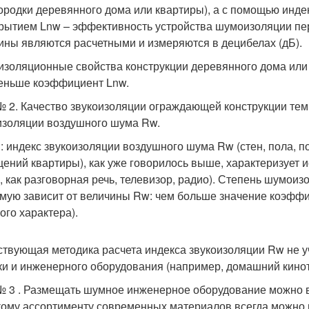
ородки деревянного дома или квартиры), а с помощью инде
рытием Lnw – эффективность устройства шумоизоляции пе
ины являются расчетными и измеряются в децибелах (дБ).
изоляционные свойства конструкции деревянного дома или
еньше коэффициент Lnw.
 2. Качество звукоизоляции ограждающей конструкции тем
изоляции воздушного шума Rw.
: индекс звукоизоляции воздушного шума Rw (стен, пола, 
ений квартиры), как уже говорилось выше, характеризует
е, как разговорная речь, телевизор, радио). Степень шумои
мую зависит от величины Rw: чем больше значение коэффи
ого характера).
твующая методика расчета индекса звукоизоляции Rw не 
ки и инженерного оборудования (например, домашний киноте
 3 . Размещать шумное инженерное оборудование можно в л
ому ассортименту современных материалов всегда можно 