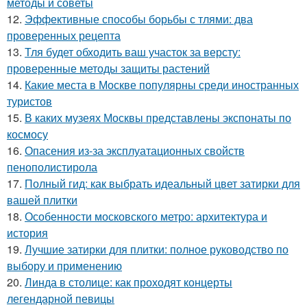
методы и советы
12.
Эффективные способы борьбы с тлями: два
проверенных рецепта
13.
Тля будет обходить ваш участок за версту:
проверенные методы защиты растений
14.
Какие места в Москве популярны среди иностранных
туристов
15.
В каких музеях Москвы представлены экспонаты по
космосу
16.
Опасения из-за эксплуатационных свойств
пенополистирола
17.
Полный гид: как выбрать идеальный цвет затирки для
вашей плитки
18.
Особенности московского метро: архитектура и
история
19.
Лучшие затирки для плитки: полное руководство по
выбору и применению
20.
Линда в столице: как проходят концерты
легендарной певицы