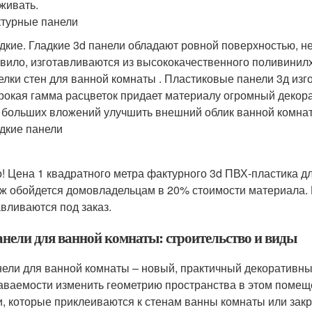
живать.
турные панели
дкие. Гладкие 3d панели обладают ровной поверхностью, н
вило, изготавливаются из высококачественного поливинил
елки стен для ванной комнаты . Пластиковые панели 3д изг
окая гамма расцветок придает материалу огромный декор
 больших вложений улучшить внешний облик ванной комна
дкие панели
! Цена 1 квадратного метра фактурного 3d ПВХ-пластика для
ж обойдется домовладельцам в 20% стоимости материала. 
авливаются под заказ.
анели для ванной комнаты: строительство и виды
нели для ванной комнаты – новый, практичный декоративны
аваемости изменить геометрию пространства в этом помещ
и, которые приклеиваются к стенам ванны комнаты или зак