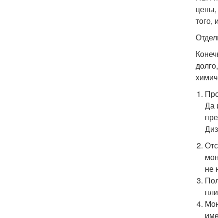
цены,
того, 
Отдел
Конеч
долго
химич
Про
Да 
пре
Диз
Отс
мон
не 
Пол
пли
Мон
име