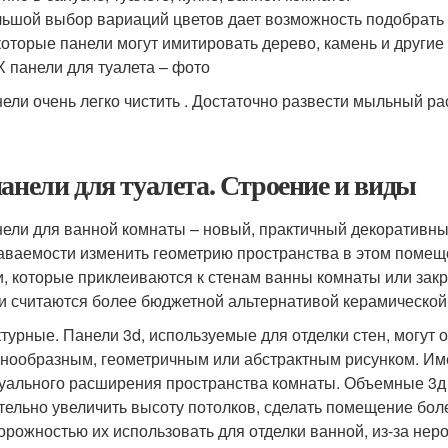
ьшой выбор вариаций цветов дает возможность подобрать 
оторые панели могут имитировать дерево, камень и други
 панели для туалета – фото
ели очень легко чистить . Достаточно развести мыльный рас
панели для туалета. Строение и виды
нели для ванной комнаты – новый, практичный декоративны
аваемости изменить геометрию пространства в этом помещ
и, которые приклеиваются к стенам ванны комнаты или за
и считаются более бюджетной альтернативой керамической 
турные. Панели 3d, используемые для отделки стен, могут
нообразным, геометричным или абстрактным рисунком. Име
уального расширения пространства комнаты. Объемные 3д 
тельно увеличить высоту потолков, сделать помещение бол
орожностью их использовать для отделки ванной, из-за нер