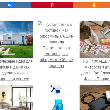
Пустая стена в
гостиной, как
оформить. Общие
олезные идеи для
ТОП 100 ИДЕЙ
правила
дома и дачи: как
Хитростей дл
сделать жизнь
дома: Как Сдел
проще и уютнее
Жизнь Проще
Удобнее