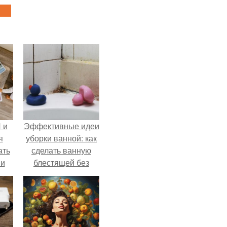
 и
Эффективные идеи
я
уборки ванной: как
ать
сделать ванную
 и
блестящей без
хлопот