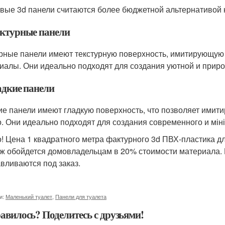
вые 3d панели считаются более бюджетной альтернативой к
актурные панели
рные панели имеют текстурную поверхность, имитирующую 
иалы. Они идеально подходят для создания уютной и прир
адкие панели
ие панели имеют гладкую поверхность, что позволяет имити
о. Они идеально подходят для создания современного и мін
! Цена 1 квадратного метра фактурного 3d ПВХ-пластика для
ж обойдется домовладельцам в 20% стоимости материала. 
авливаются под заказ.
и:
Маленький туалет
,
Панели для туалета
авилось? Поделитесь с друзьями!