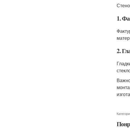
Стено
1. Ф
Факту
матер
2. Гл
Гладк
стекл
Важно
монта
изгот
Категори
Понр