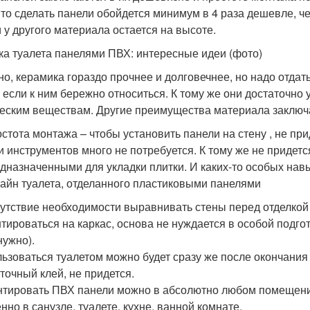
 то сделать панели обойдется минимум в 4 раза дешевле, че
и у другого материала остается на высоте.
ка туалета панелями ПВХ: интересные идеи (фото)
но, керамика гораздо прочнее и долговечнее, но надо отда
, если к ним бережно относиться. К тому же они достаточно
еским веществам. Другие преимущества материала заключ
стота монтажа – чтобы установить панели на стену , не пр
и инструментов много не потребуется. К тому же не придет
дназначенными для укладки плитки. И каких-то особых нав
айн туалета, отделанного пластиковыми панелями
утствие необходимости выравнивать стены перед отделкой . 
тироваться на каркас, основа не нуждается в особой подго
нужно).
ьзоваться туалетом можно будет сразу же после окончания 
точный клей, не придется.
тировать ПВХ панели можно в абсолютно любом помещении
нно в санузле, туалете, кухне, ванной комнате.