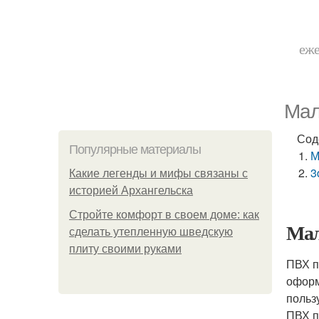
еже
Мал
Сод
Популярные материалы
М
3
Какие легенды и мифы связаны с
историей Архангельска
Стройте комфорт в своем доме: как
Мал
сделать утепленную шведскую
плиту своими руками
ПВХ п
оформ
польз
ПВХ п