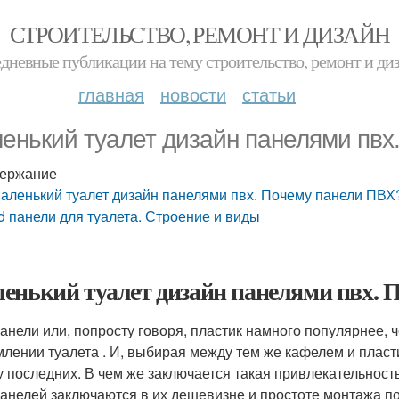
СТРОИТЕЛЬСТВО, РЕМОНТ И ДИЗАЙН
дневные публикации на тему строительство, ремонт и ди
главная
новости
статьи
енький туалет дизайн панелями пвх
ержание
аленький туалет дизайн панелями пвх. Почему панели ПВХ
d панели для туалета. Строение и виды
енький туалет дизайн панелями пвх. 
анели или, попросту говоря, пластик намного популярнее, ч
лении туалета . И, выбирая между тем же кафелем и плас
у последних. В чем же заключается такая привлекательнос
анелей заключаются в их дешевизне и простоте монтажа по