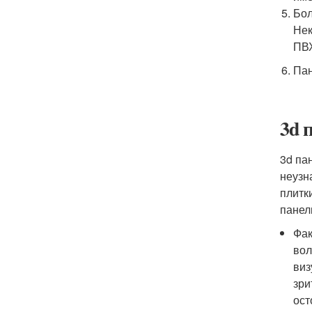
Бол
Нек
ПВХ
Пан
3d 
3d па
неузн
плитк
панел
Фак
вол
виз
зри
ост