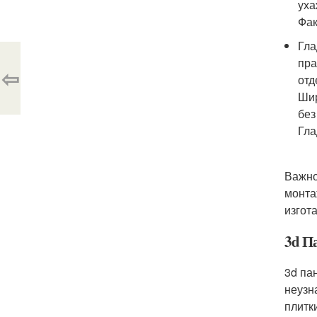
уха
Фак
Гла
пра
⇦
отд
Шир
без
Гла
Важно
монта
изгот
3d П
3d па
неузн
плитк