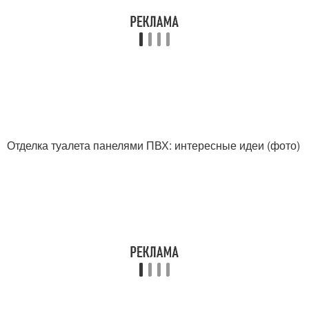
Освещение в
Люстра в туалет
маленьком туалете
Отделка туалета панелями ПВХ: интересные идеи (фото)