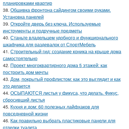
планировками квартир
38.
Обшивка фронтона сайдингом своими руками.
Установка панелей
39.
Откройте дверь без ключа. Используемые
инструменты и подручные предметы
40.
Станьте владельцем удобного и функционального
шкафчика для раздевалок от СпортМебель
41.
Строительный гид: создание коника на крыше дома
самостоятельно
42.
Проект многоквартирного дома 5 этажей: как
построить дом мечты
43.
Дом, покрытый профлистом: как это выглядит и как
это делается
44.
ОСЫПАЮТСЯ листья у фикуса, что делать. Фикус,
сбросивший листья
45.
Кухня и дом: 60 полезных лайфхаков для
повседневной жизни
46.
Как правильно выбрать пластиковые панели для
отделки туалета