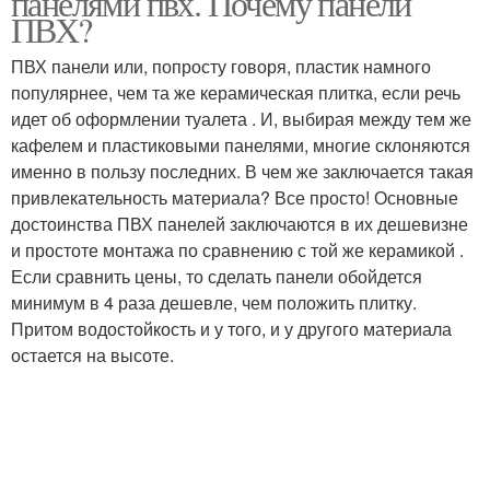
панелями пвх. Почему панели
ПВХ?
ПВХ панели или, попросту говоря, пластик намного
популярнее, чем та же керамическая плитка, если речь
Туалет в экостиле
Ремонт в туалете
идет об оформлении туалета . И, выбирая между тем же
кафелем и пластиковыми панелями, многие склоняются
именно в пользу последних. В чем же заключается такая
привлекательность материала? Все просто! Основные
Раковина в туалете
Комнаты с туалетом
достоинства ПВХ панелей заключаются в их дешевизне
и простоте монтажа по сравнению с той же керамикой .
Если сравнить цены, то сделать панели обойдется
минимум в 4 раза дешевле, чем положить плитку.
Стен в маленьком
Притом водостойкость и у того, и у другого материала
Стен в туалете
туалете
остается на высоте.
Светильники для
Бра в туалет
туалета