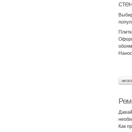
сте
Выбир
попул
Плитк
Оформ
обоям
Нанос
читат
Рем
Давай
необх
Как п