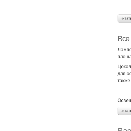
читат
Все
Лампо
площа
Цокол
для о
также
Освещ
читат
Вас