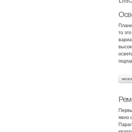
Осв
Плани
то эт
вариа
высок
освет
ощуще
читат
Рем
Первы
явно 
Парал
кварт