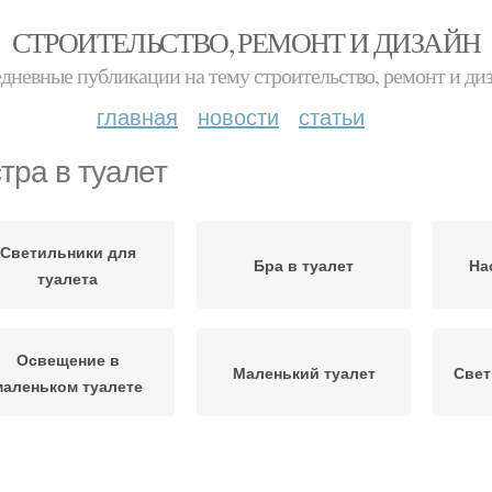
СТРОИТЕЛЬСТВО, РЕМОНТ И ДИЗАЙН
дневные публикации на тему строительство, ремонт и ди
главная
новости
статьи
тра в туалет
Светильники для
Бра в туалет
На
туалета
Освещение в
Маленький туалет
Свет
маленьком туалете
Туалет в квартире
Совмещенный туалет
Све