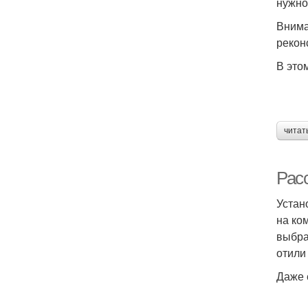
нужно
Внима
рекон
В это
читат
Рас
Устан
на ко
выбра
отили
Даже 