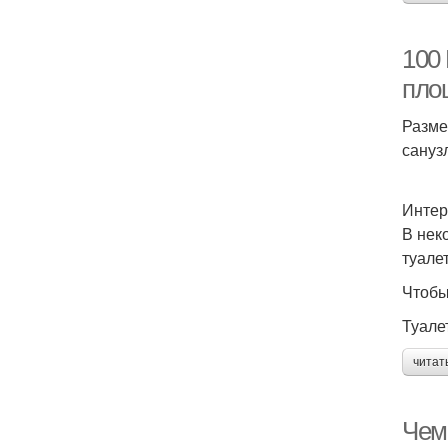
100
пло
Разме
сануз
Интер
В нек
туалет
Чтобы
Туале
читат
Чем