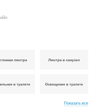
зайн
стенная люстра
Люстра в санузел
ильник в туалете
Освещение в туалете
Показать все
тильник в туалет
Люстра для туалета