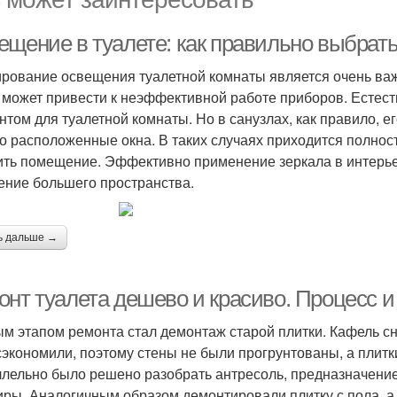
ещение в туалете: как правильно выбрать
рование освещения туалетной комнаты является очень важ
о может привести к неэффективной работе приборов. Есте
нтом для туалетной комнаты. Но в санузлах, как правило, ег
о расположенные окна. В таких случаях приходится полнос
ить помещение. Эффективно применение зеркала в интерьере
ние большего пространства.
ь дальше →
онт туалета дешево и красиво. Процесс
м этапом ремонта стал демонтаж старой плитки. Кафель с
сэкономили, поэтому стены не были прогрунтованы, а плит
лельно было решено разобрать антресоль, предназначение
иры. Аналогичным образом демонтировали плитку с пола, а