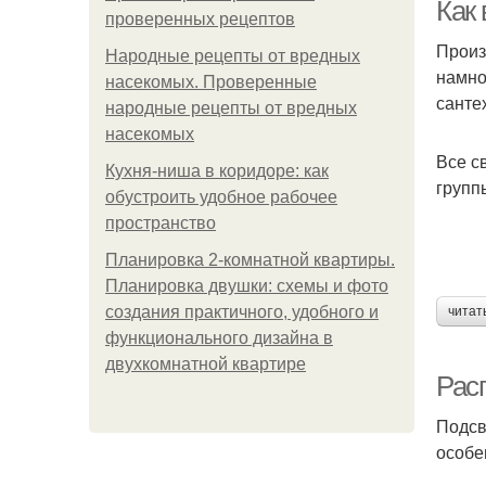
Как
проверенных рецептов
Произ
Народные рецепты от вредных
намно
насекомых. Проверенные
санте
народные рецепты от вредных
насекомых
Все с
Кухня-ниша в коридоре: как
групп
обустроить удобное рабочее
пространство
Планировка 2-комнатной квартиры.
Планировка двушки: схемы и фото
создания практичного, удобного и
читат
функционального дизайна в
двухкомнатной квартире
Рас
Подсв
особе