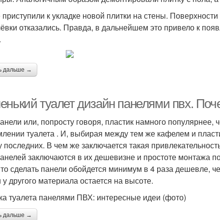
 приступили к укладке новой плитки на стены. Поверхности
ёвки отказались. Правда, в дальнейшем это привело к по
.
ь дальше →
енький туалет дизайн панелями пвх. По
анели или, попросту говоря, пластик намного популярнее, ч
лении туалета . И, выбирая между тем же кафелем и плас
у последних. В чем же заключается такая привлекательнос
анелей заключаются в их дешевизне и простоте монтажа по
 то сделать панели обойдется минимум в 4 раза дешевле, че
и у другого материала остается на высоте.
ка туалета панелями ПВХ: интересные идеи (фото)
ь дальше →