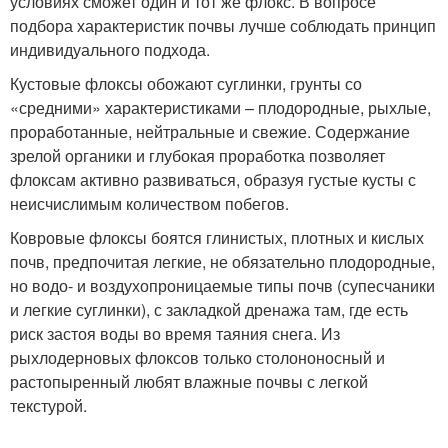
условиях сможет один и тот же флокс. В вопросе
подбора характеристик почвы лучше соблюдать принцип
индивидуального подхода.
Кустовые флоксы обожают суглинки, грунты со
«средними» характеристиками – плодородные, рыхлые,
проработанные, нейтральные и свежие. Содержание
зрелой органики и глубокая проработка позволяет
флоксам активно развиваться, образуя густые кусты с
неисчислимым количеством побегов.
Ковровые флоксы боятся глинистых, плотных и кислых
почв, предпочитая легкие, не обязательно плодородные,
но водо- и воздухопроницаемые типы почв (супесчаники
и легкие суглинки), с закладкой дренажа там, где есть
риск застоя воды во время таяния снега. Из
рыхлодерновых флоксов только столононосный и
растопыренный любят влажные почвы с легкой
текстурой.