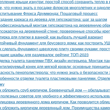
епление крыши изнутри: простой способ сохранить тепло в
е, что нужно знать о посадке флоксов многолетних и однол
спитывание Флокса Друммонда: Пошаговый процесс
здание каркаса из дерева для гипсокартона: шаг за шагом
офессиональный монтаж гипсокартона на деревянную обреш
псокартон на деревянной стене: проверенные способы кре
тирка для плитки в ванной: как выбрать лучший вариант
тойчивый фундамент для брусового дома: как построить У
к сделать фундамент-шведскую плиту своими руками: прост
чшие шкафы для раздевалок: рейтинг ТОП-2023
делка туалета панелями ПВХ дизайн интерьера. Монтаж па
нтилируемый конек для мягкой кровли: основные принцип
асность пенополистерола: что нужно знать о безопасности 
обенности отделки туалета пластиковыми панелями. Отделк
жу
к обложить сруб кирпичом. Бревенчатый дом — обкладыват
 полезных советов для удобного и эффективного использов
лицовка деревянного дома кирпичом. Как проводится обли
к обложить кирпичом деревянный дом. Преимущества каме