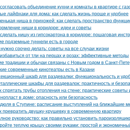
 согласовать объединение кухни и комнаты в квартире с газ
ые лайфхаки для дома: как сделать жизнь проще и удобнее
енькая ниша в прихожей: как сделать пространство функц
рмление ниши в коридоре: идеи и советы
 сделать нишу из гипсокартона в коридоре: пошаговая инст
ие подземные туннели есть в городе
 нужно срочно делать: советы на все случаи жизни
 избавиться от тли на перцах и розах: эффективные методы
ие традиции и обычаи связаны с Новым годом в Санкт-Пете
кие современные кинотеатры есть в Казани
секционный шкаф для раздевалки: функциональность и удо
таллические шкафы для раздевалок: практичность и безоп
к спрятать трубы отопления на стене: практические советы 
нопласт в доме: опасность или безопасность
дюля в Ступине: расписание выступлений на ближайшие 
к превратить двушку-хрущевку в современную квартиру
лное руководство: как правильно установить пароизоляцию
ройте теплую крышу своими руками: простой и экономичны