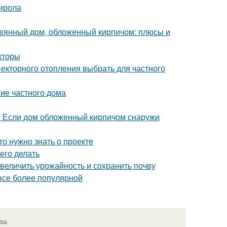
тирола
евянный дом, обложенный кирпичом: плюсы и
кторы
векторного отопления выбрать для частного
ние частного дома
. Если дом обложенный кирпичом снаружи
то нужно знать о проекте
его делать
величить урожайность и сохранить почву
 все более популярной
язь