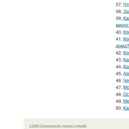
37.
Чт
38.
За
39.
Ка
мину
40.
Ко
41.
Ко
дома
42.
Ко
43.
Ка
44.
Ка
45.
Ар
46.
Че
47.
Мо
48.
Ос
49.
Ме
50.
Ка
© 2026 Строительство, ремонт и дизайн