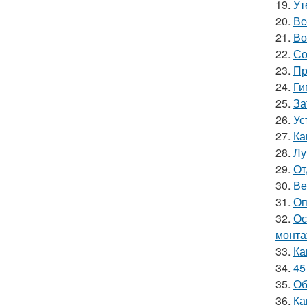
19.
Ут
20.
Вс
21.
Во
22.
Со
23.
Пр
24.
Ги
25.
За
26.
Ус
27.
Ка
28.
Лу
29.
От
30.
Ве
31.
Оп
32.
Ос
монта
33.
Ка
34.
45
35.
Об
36.
Ка