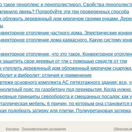
о такое пеноплекс и пенополистирол. Свойства пенополис
клинило дверь? Попробуйте эти три проверенных способа
к обложить деревянный дом кирпичом своими руками. Дер
сы
нвекторное отопление частного дома. Электрические конве
нвекторное отопление дома каркасного. Какую систему кон
?
нвекторное отопление, что это такое. Конвекторное отопле
к защитить свои деревья от тли с помощью средств от тли
к утеплить деревянный дом обложенный кирпичом снаружи
болит и фибролит: отличия и применение
ртежи основного комплекта АС пятиэтажного здания: все, ч
нолитный пояс по газобетону под перекрытия. Когда нужно 
новные принципы севооборота и смешанных посадок: как у
таллическая мебель: 6 причин, по которым она становится
кая подобрать затирку для плитки. Полиуретановая затирка
Контакты
Пользовательское соглашение
Обратная св