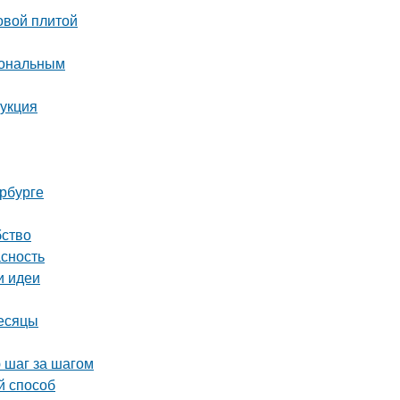
овой плитой
иональным
рукция
рбурге
бство
асность
и идеи
месяцы
 шаг за шагом
й способ