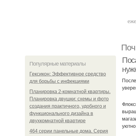
еже
Поч
Пос
Популярные материалы
нуж
Гексикон: Эффективное средство
После
для борьбы с инфекциями
увере
Планировка 2-комнатной квартиры.
Планировка двушки: схемы и фото
Флокс
создания практичного, удобного и
выращ
функционального дизайна в
магаз
двухкомнатной квартире
уютно
464 серии панельные дома. Серия