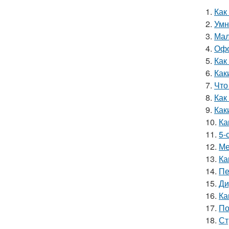
1.
Как
2.
Умн
3.
Мал
4.
Офо
5.
Как
6.
Как
7.
Что
8.
Как
9.
Как
10.
Ка
11.
5-
12.
Ме
13.
Ка
14.
Пе
15.
Ди
16.
Ка
17.
По
18.
Ст