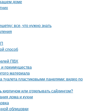
 вашем доме
етних
етку: все, что нужно знать
пления
ШП
ой способ
нелей ПВХ
ы и преимущества
этого материала
а туалета пластиковыми панелями: видео по
ь кирпичом или отделывать сайдингом?
ания дома и кухни
цовка
нной облицовки