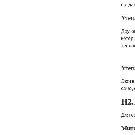
созда
Утеп
Друго
котор
тепло
Утеп
Экоте
сено,
H2.
Для с
Мине