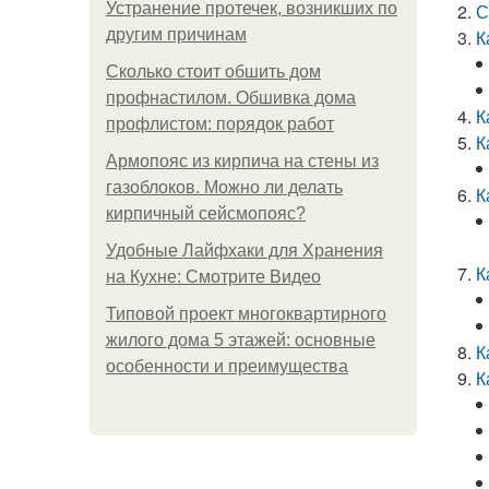
Устранение протечек, возникших по
С
другим причинам
К
Сколько стоит обшить дом
профнастилом. Обшивка дома
К
профлистом: порядок работ
К
Армопояс из кирпича на стены из
газоблоков. Можно ли делать
К
кирпичный сейсмопояс?
Удобные Лайфхаки для Хранения
К
на Кухне: Смотрите Видео
Типовой проект многоквартирного
жилого дома 5 этажей: основные
К
особенности и преимущества
К