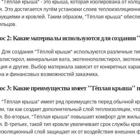
: "Тёплая крыша" - это крыша, которая изолирована от хол
я. Это достигается путём установки слоев теплоизоляцио
рукциями и кровлей. Таким образом, "Тёплая крыша" обесп
ильцов.
ос 2: Какие материалы используются для создания
: Для создания "Тёплой крыши" используются различные ти
олистирол, минеральная вата, экотехнополистирол, экотехн
ция и другие. Выбор материала зависит от конкретных хара
на и финансовых возможностей заказчика.
ос 3: Какие преимущества имеет "Тёплая крыша" п
: "Тёплая крыша" имеет ряд преимуществ перед обычной кр
ии, так как создает дополнительный слой теплоизоляции, ч
я. Во-вторых, "Тёплая крыша" повышает комфорт для жильц
я. В-третьих, такой тип кровли увеличивает срок службы кро
изоляционный слой защищает их от воздействия внешних ф