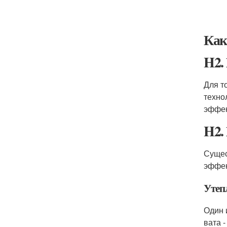
Как
H2.
Для т
техно
эффек
H2.
Сущес
эффек
Утеп
Один 
вата 