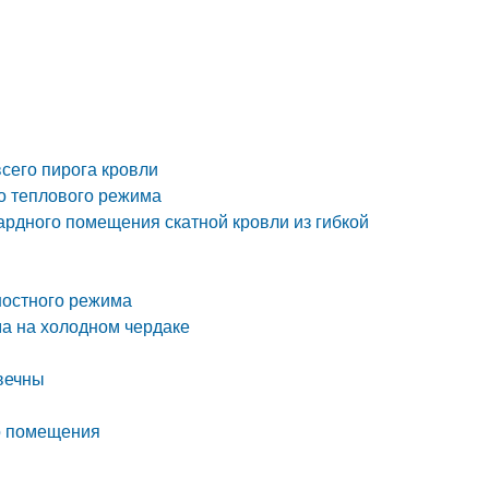
сего пирога кровли
о теплового режима
ардного помещения скатной кровли из гибкой
ностного режима
а на холодном чердаке
вечны
о помещения