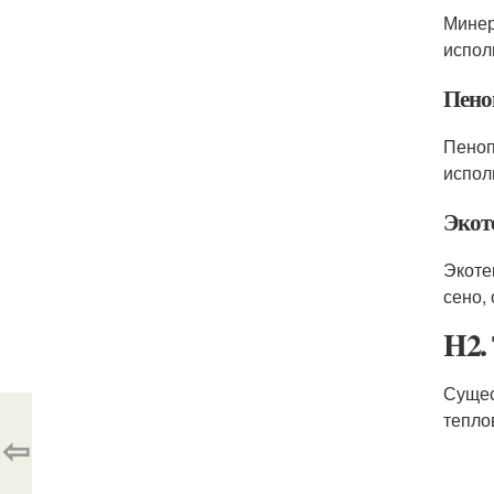
Минер
испол
Пено
Пеноп
испол
Экот
Экоте
сено,
H2.
Сущес
тепло
⇦