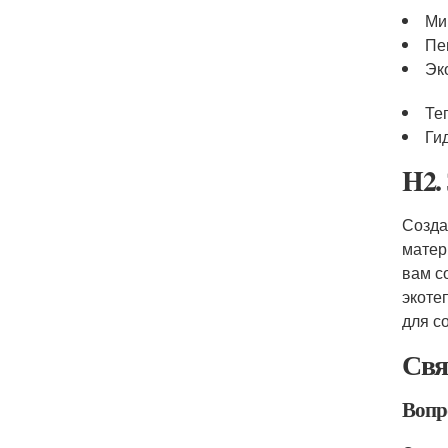
Ми
Пе
Эк
Те
Ги
H2.
Созда
матер
вам с
экоте
для с
Свя
Вопр