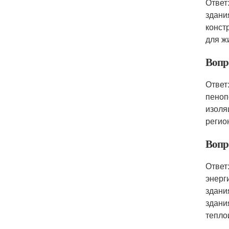
Ответ
здани
конст
для ж
Вопр
Ответ
пеноп
изоля
регио
Вопр
Ответ
энерг
здани
здани
тепло