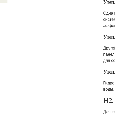
Утеп
Одна 
систе
эффек
Утеп
Друго
панел
для с
Утеп
Гидро
воды.
H2.
Для с