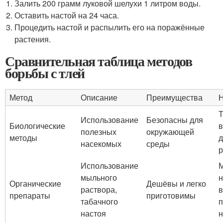
Залить 200 грамм луковой шелухи 1 литром воды.
Оставить настой на 24 часа.
Процедить настой и распылить его на поражённые
растения.
Сравнительная таблица методов
борьбы с тлей
Метод
Описание
Преимущества
Н
Т
Использование
Безопасны для
Биологические
полезных
окружающей
методы
д
насекомых
среды
р
Использование
М
мыльного
н
Органические
Дешёвы и легко
раствора,
в
препараты
приготовимы
табачного
настоя