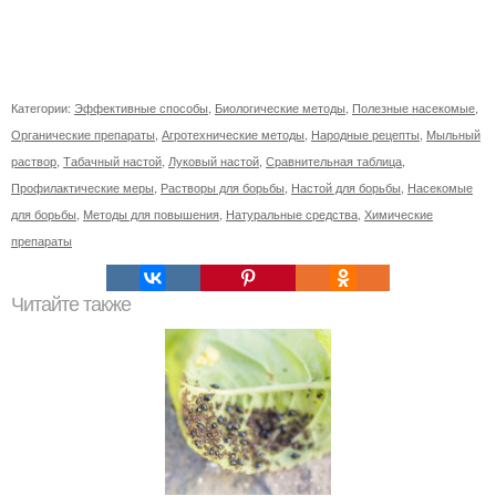
Категории:
Эффективные способы
,
Биологические методы
,
Полезные насекомые
,
Органические препараты
,
Агротехнические методы
,
Народные рецепты
,
Мыльный
раствор
,
Табачный настой
,
Луковый настой
,
Сравнительная таблица
,
Профилактические меры
,
Растворы для борьбы
,
Настой для борьбы
,
Насекомые
для борьбы
,
Методы для повышения
,
Натуральные средства
,
Химические
препараты
Читайте также