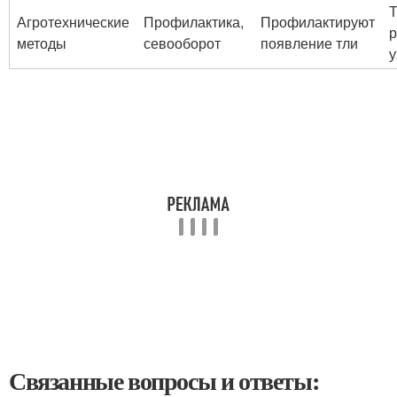
Т
Агротехнические
Профилактика,
Профилактируют
р
методы
севооборот
появление тли
у
Связанные вопросы и ответы: