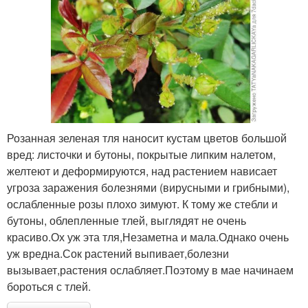
Розанная зеленая тля наносит кустам цветов большой
вред: листочки и бутоны, покрытые липким налетом,
желтеют и деформируются, над растением нависает
угроза заражения болезнями (вирусными и грибными),
ослабленные розы плохо зимуют. К тому же стебли и
бутоны, облепленные тлей, выглядят не очень
красиво.Ох уж эта тля,Незаметна и мала.Однако очень
уж вредна.Сок растений выпивает,болезни
вызывает,растения ослабляет.Поэтому в мае начинаем
бороться с тлей.