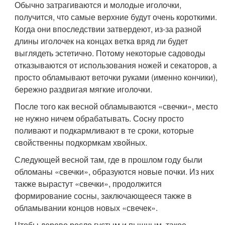
Обычно затрагиваются и молодые иголочки,
получится, что самые верхние будут очень короткими.
Когда они впоследствии затвердеют, из-за разной
длины иголочек на концах ветка вряд ли будет
выглядеть эстетично. Потому некоторые садоводы
отказываются от использования ножей и секаторов, а
просто обламывают веточки руками (именно кончики),
бережно раздвигая мягкие иголочки.
После того как весной обламываются «свечки», место
не нужно ничем обрабатывать. Сосну просто
поливают и подкармливают в те сроки, которые
свойственны подкормкам хвойных.
Следующей весной там, где в прошлом году были
обломаны «свечки», образуются новые почки. Из них
также вырастут «свечки», продолжится
формирование сосны, заключающееся также в
обламывании концов новых «свечек».
Чтобы дерево росло густым и пышным, такое