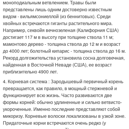
моноподиальным ветвлением. Травы были
представлены лишь одним достоверно известным
видом - вильямсониеллой (из беннитовых). Среди
хвойных встречаются гиганты растительного мира.
Например, секвойя вечнозеленая (Калифорния США)
достигает 117 м в высоту при толщине ствола 11 м;
мамонтово дерево - толщина ствола до 12 м и возраст
до 4000 лет; болотный кипарис - толщина ствола до 16 м.
Рекорд долгожительства установила сосна долговечная,
найденная в Восточной Неваде (США), ее возраст
приблизительно 4900 лет.
4. Корневая система : Зародышевый первичный корень
превращается, как правило, в мощный стержневой и
функционирует всю жизнь. Часто развиваются две
формы корней: обычно удлиненные и сильно ветвисто-
укороченные. Именно последние представляют собой
микоризу. Корневые волоски локализованы в узкой зоне.
Придаточные корни встречаются очень редко (у