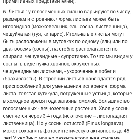
примитивных представителей).
5. Листья : у голосеменных сильно варьируют по числу,
размерам и строению. Форма листьев может быть
игловидная (можжевельник, ель, сосна, лиственница),
чешуйчатая (туя, кипарис). Игольчатые листья могут
быть расположены в мутовках по одному (ель) или по
два- восемь (сосны), на стебле располагаются по
спирали, чешуевидные - супротивно. То что мы видим у
сосны, в виде пучка хвоинок, окруженных
чешуевидными листьями, - укороченные побег и
(брахибласты). В строении листьев наблюдается ряд
приспособлений для уменьшения испарения: форма
листа, толстая кутикула, погруженные устьица, которые
в холодное время года запаяны смолой. Большинство
голосеменных - вечнозеленые растения. Хвоя у сосны
сменяется через 3-4 года (исключение – листопадная
лиственница). Но у сосны остистой (Pinus longaeva)
может сохранять фотосинтетическую активность до 45
лет! У хвойных мощно развита вторичная ксилема