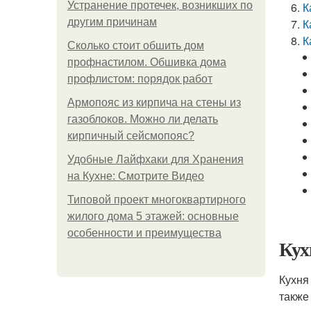
Устранение протечек, возникших по
К
другим причинам
К
К
Сколько стоит обшить дом
профнастилом. Обшивка дома
профлистом: порядок работ
Армопояс из кирпича на стены из
газоблоков. Можно ли делать
кирпичный сейсмопояс?
Удобные Лайфхаки для Хранения
на Кухне: Смотрите Видео
Типовой проект многоквартирного
жилого дома 5 этажей: основные
особенности и преимущества
Кух
Кухня
также