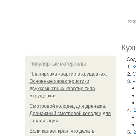
еже
Кух
Сод
Популярные материалы
К
С
Планировка квартир в хрущевках.
Ч
Основные характеристики
двухкомнатных квартир типа
«хрущевки»
Смотровой колодец для дренажа.
К
Дренажный смотровой колодец для
канализации
Если капает кран, что делать.
К