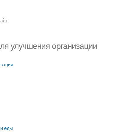
зайн
для улучшения организации
изации
ии еды