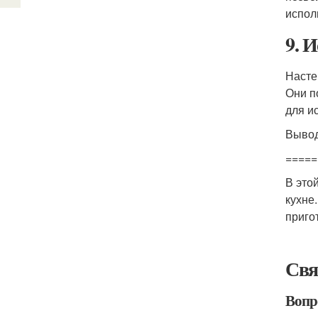
испол
9. 
Насте
Они п
для и
Выво
=====
В это
кухне.
приго
Свя
Вопр