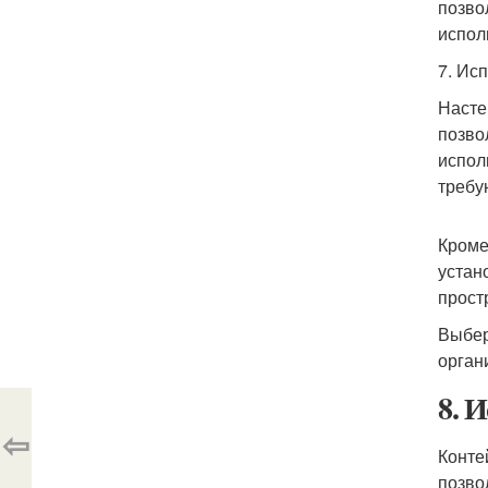
позво
испол
7. Ис
Насте
позво
испол
требу
Кроме
устан
прост
Выбер
орган
8. 
⇦
Конте
позво