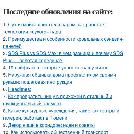
Последние обновления на сайте:
1.
Сухая мойка двигателя паром: как работает
технология «сухого» пара
2.
Преимущества и особенности кровельных сэндвич-
панелей
3.
SDS Plus vs SDS Max: в чём разница и почему SDS
Plus — золотая середина?
4.
19 лайфхаков, которые упростят вашу жизнь
5.
Наружная обшивка дома профнастилом своими
руками: пошаговая инструкция
6.
Headlines:
7.
Как превратить нишу в прихожей в стильный и
функциональный элемент
8.
Какие культурные учреждения, такие как театры и
галереи, работают в Тюмени
9.
Декор ниши в коридоре: идеи и советы
10.
Как использовать общественный транспорт