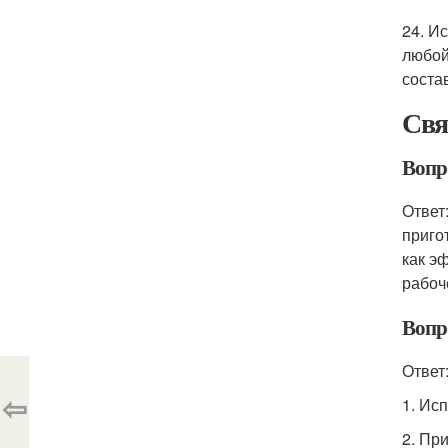
24. И
любой
соста
Свя
Вопр
Ответ
приго
как э
рабоч
Вопр
Ответ
⇦
1. Ис
2. Пр