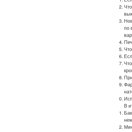
Что
вык
Нов
по 
вар
Печ
Что
Есл
Что
кро
При
Фар
нат
Исп
В и
Бак
нем
Мин