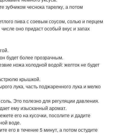
е зубчиком чеснока тарелку, а потом
етлого пива с соевым соусом, солью и перцем
 числе оно придаст особый вкус и запах
гой.
ьон будет более прозрачным.
езвие ножа холодной водой: желток не будет
кастрюлю крышкой.
ырого лука, часть поджаренного лука и мелко
соль. Это полезно для регуляции давления.
идает ему изысканный аромат.
жете его на кусочки, посолите и дадите
ной воде.
те его в течение 5 минут, а потом остудите