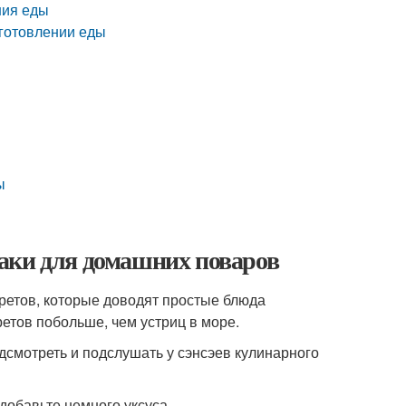
ния еды
иготовлении еды
ы
аки для домашних поваров
екретов, которые доводят простые блюда
ретов побольше, чем устриц в море.
смотреть и подслушать у сэнсэев кулинарного
добавьте немного уксуса.