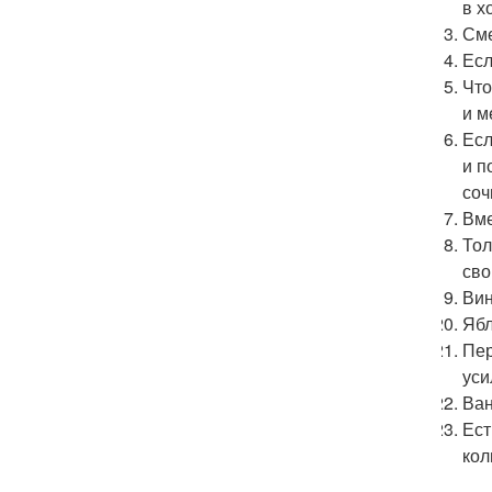
в х
Сме
Есл
Что
и м
Есл
и п
соч
Вме
Тол
сво
Вин
Ябл
Пер
уси
Ван
Ест
кол