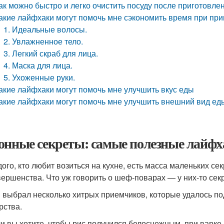
ак можно быстро и легко очистить посуду после приготовле
акие лайфхаки могут помочь мне сэкономить время при пр
1. Идеальные волосы.
2. Увлажненное тело.
3. Легкий скраб для лица.
4. Маска для лица.
5. Ухоженные руки.
акие лайфхаки могут помочь мне улучшить вкус еды
акие лайфхаки могут помочь мне улучшить внешний вид ед
онные секреты: самые полезные лайфх
дого, кто любит возиться на кухне, есть масса маленьких с
вершенства. Что уж говорить о шеф-поварах — у них-то сек
выбрал несколько хитрых приемчиков, которые удалось под
рства.
и вы хотите, чтобы рис получился белоснежным, при варке 