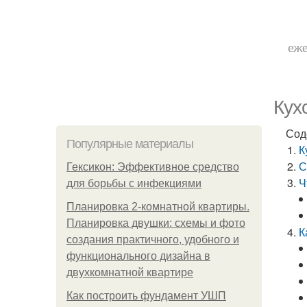
еже
Кух
Сод
Популярные материалы
К
С
Гексикон: Эффективное средство
Ч
для борьбы с инфекциями
Планировка 2-комнатной квартиры.
Планировка двушки: схемы и фото
К
создания практичного, удобного и
функционального дизайна в
двухкомнатной квартире
Как построить фундамент УШП