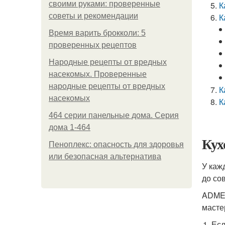
своими руками: проверенные
К
советы и рекомендации
К
Время варить брокколи: 5
проверенных рецептов
Народные рецепты от вредных
насекомых. Проверенные
народные рецепты от вредных
К
насекомых
К
464 серии панельные дома. Серия
дома 1-464
Кух
Пеноплекс: опасность для здоровья
или безопасная альтернатива
У каж
до со
ADME 
масте
Есл