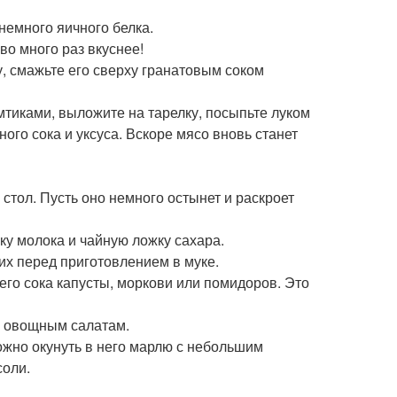
немного яичного белка.
во много раз вкуснее!
у, смажьте его сверху гранатовым соком
мтиками, выложите на тарелку, посыпьте луком
ого сока и уксуса. Вскоре мясо вновь станет
стол. Пусть оно немного остынет и раскроет
ку молока и чайную ложку сахара.
их перед приготовлением в муке.
жего сока капусты, моркови или помидоров. Это
и овощным салатам.
ожно окунуть в него марлю с небольшим
соли.