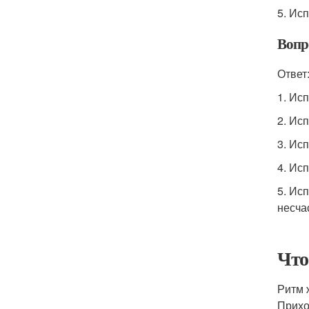
5. Ис
Вопр
Ответ
1. Ис
2. Ис
3. Ис
4. Ис
5. Ис
несча
Что
Ритм 
Прихо