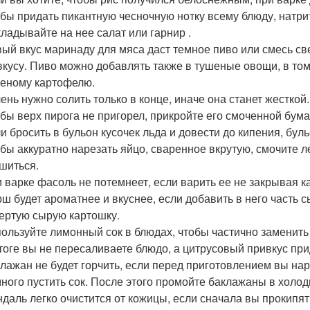
бы придать пикантную чесночную нотку всему блюду, натрит
ладывайте на нее салат или гарнир .
ый вкус маринаду для мяса даст темное пиво или смесь св
вкусу. Пиво можно добавлять также в тушеные овощи, в том
еному картофелю.
ень нужно солить только в конце, иначе она станет жесткой.
бы верх пирога не пригорел, прикройте его смоченной бума
и бросить в бульон кусочек льда и довести до кипения, бул
бы аккуратно нарезать яйцо, сваренное вкрутую, смочите л
шиться.
 варке фасоль не потемнеет, если варить ее не закрывая 
ш будет ароматнее и вкуснее, если добавить в него часть с
ертую сырую картошку.
ользуйте лимонный сок в блюдах, чтобы частично заменить 
тоге вы не пересаливаете блюдо, а цитрусовый привкус пр
лажан не будет горчить, если перед приготовлением вы наре
ного пустить сок. После этого промойте баклажаны в холод
даль легко очистится от кожицы, если сначала вы прокипяти