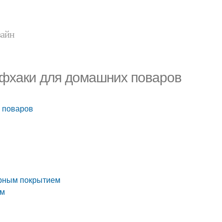
зайн
йфхаки для домашних поваров
 поваров
арным покрытием
ем