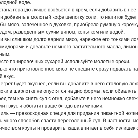
олодной воде.
тана гораздо лучше взобьется в крем, если добавить в нее 
и добавить в молотый кофе щепотку соли, то напиток будет 
бы мясо, запеченное в духовке, приобрело румяную корочк
едом, разведенным сухим вином, коньяком или водой.
и вы слишком долго варили мясо, нарежьте его тонкими ло
омидорами и добавьте немного растительного масла, лимонн
ным.
сто панировочных сухарей используйте молотые орехи.
ько что приготовленное мясо не спешите сразу подавать на 
й вкус.
егрет будет вкуснее, если вы добавите в него столовую лож
оки в шарлотке не опустятся на дно формы, если обвалять 
ед тем как снять суп с огня, добавьте в него немножко све
лит вкус и обогатит ваше блюдо витаминами.
иль — превосходная специя для придания пикантной нотк
ь много способов спасти пересоленный суп. В частности, м
ичеством крупы и проварить: каша впитает в себя излишек 