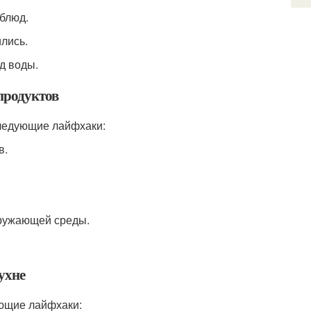
 блюд.
ились.
д воды.
продуктов
следующие лайфхаки:
в.
кружающей среды.
ухне
ующие лайфхаки: