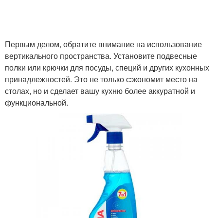
Посадочные лайфхаки
Кухонный лайфхак
Первым делом, обратите внимание на использование
вертикального пространства. Установите подвесные
полки или крючки для посуды, специй и других кухонных
принадлежностей. Это не только сэкономит место на
Лайфхаки для
Кухонные лайфхаки
столах, но и сделает вашу кухню более аккуратной и
домашних поваров
функциональной.
Полезный перекус
Крутейшие лайфхаки
Лайфхаки по
Лайфхаки для уборки
садоводству