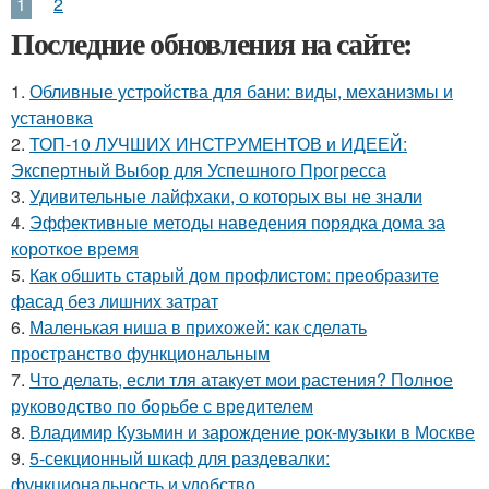
1
2
Последние обновления на сайте:
1.
Обливные устройства для бани: виды, механизмы и
установка
2.
ТОП-10 ЛУЧШИХ ИНСТРУМЕНТОВ и ИДЕЕЙ:
Экспертный Выбор для Успешного Прогресса
3.
Удивительные лайфхаки, о которых вы не знали
4.
Эффективные методы наведения порядка дома за
короткое время
5.
Как обшить старый дом профлистом: преобразите
фасад без лишних затрат
6.
Маленькая ниша в прихожей: как сделать
пространство функциональным
7.
Что делать, если тля атакует мои растения? Полное
руководство по борьбе с вредителем
8.
Владимир Кузьмин и зарождение рок-музыки в Москве
9.
5-секционный шкаф для раздевалки:
функциональность и удобство