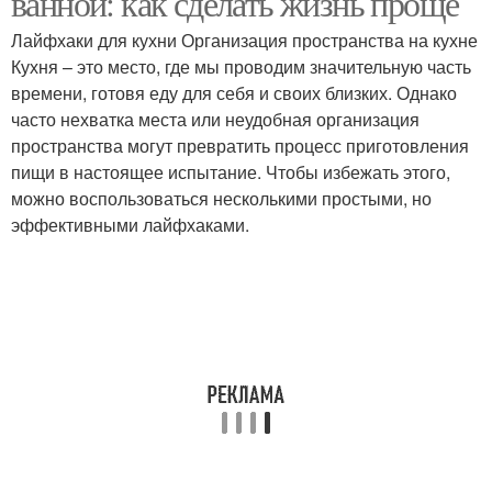
ванной: как сделать жизнь проще
Лайфхаки для кухни Организация пространства на кухне
Кухня – это место, где мы проводим значительную часть
Лайфхаки для
времени, готовя еду для себя и своих близких. Однако
Простые лайфхаки
начинающих и
часто нехватка места или неудобная организация
пространства могут превратить процесс приготовления
пищи в настоящее испытание. Чтобы избежать этого,
можно воспользоваться несколькими простыми, но
Креативные лайфхаки
Лайфхаки для очистки
эффективными лайфхаками.
Лайфхаки для упаковки
Лайфхаки для ремонта
Лайфхаки для
Полезные советы
домашних хозяек