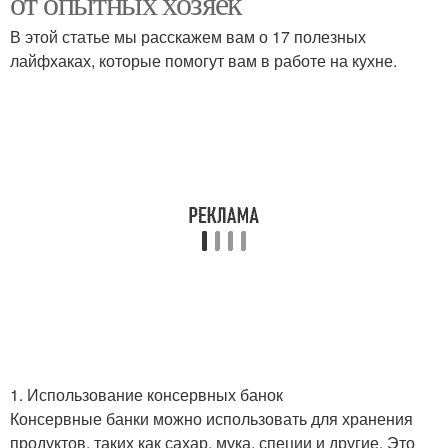
от опытных хозяек
В этой статье мы расскажем вам о 17 полезных
лайфхаках, которые помогут вам в работе на кухне.
Лайфхаки из
Места на кухне
пластиковых бутылок
Лайфхаки для
Лайфхаки для
маленькой
небольшой кухни
Полезные лайфхаки
Советы на кухне
1. Использование консервных банок
Хозяйка на кухне
Совет для кухни
Консервные банки можно использовать для хранения
продуктов, таких как сахар, мука, специи и другие. Это