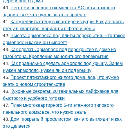
деревянного дома
40.
Чертежи основного комплекта АС пятиэтажного
здания: все, что нужно знать о проекте
41.
Как утеплить стену в квартире изнутри. Как утеплить
стену в квартире: варианты с фото и цены
42.
Высота армопояса под плиты перекрытия. Что такое
армопояс и каким он бывает?
43.
Как сделать армопояс под перекрытие в доме из
газобетона. Крепление монолитного перекрытия
44.
Как правильно сделать армопояс под крышу. Зачем
нужен армопояс, нужен ли он под крышу
45.
Проект пятиэтажного жилого дома: все, что нужно
знать о новом строительстве
46.
Кухонные секреты: 20 гениальных лайфхаков для
быстрого и удобного готовки
47.
План многоквартирного 5-ти этажного типового
панельного дома: все, что нужно знать
48.
Дом, покрытый профлистом: как это выглядит и как
это делается