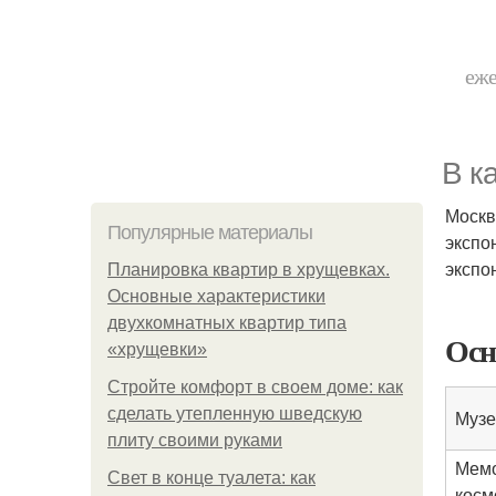
еже
В к
Москв
Популярные материалы
экспо
экспо
Планировка квартир в хрущевках.
Основные характеристики
двухкомнатных квартир типа
Осн
«хрущевки»
Стройте комфорт в своем доме: как
сделать утепленную шведскую
Музе
плиту своими руками
Мемо
Свет в конце туалета: как
косм