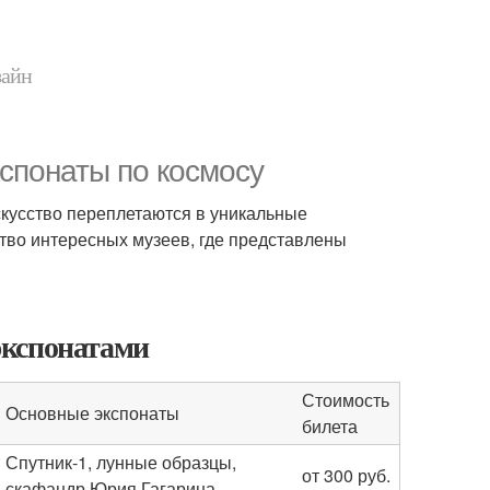
зайн
спонаты по космосу
искусство переплетаются в уникальные
ство интересных музеев, где представлены
экспонатами
Стоимость
Основные экспонаты
билета
Спутник-1, лунные образцы,
от 300 руб.
скафандр Юрия Гагарина