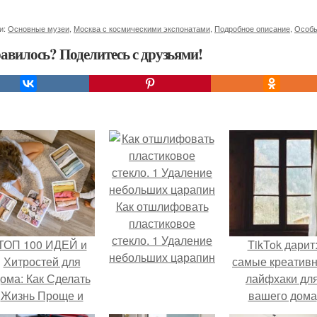
и:
Основные музеи
,
Москва с космическими экспонатами
,
Подробное описание
,
Особы
авилось? Поделитесь с друзьями!
Как отшлифовать
пластиковое
стекло. 1 Удаление
ТОП 100 ИДЕЙ и
TikTok дарит
небольших царапин
Хитростей для
самые креатив
ома: Как Сделать
лайфхаки дл
Жизнь Проще и
вашего дома
Удобнее