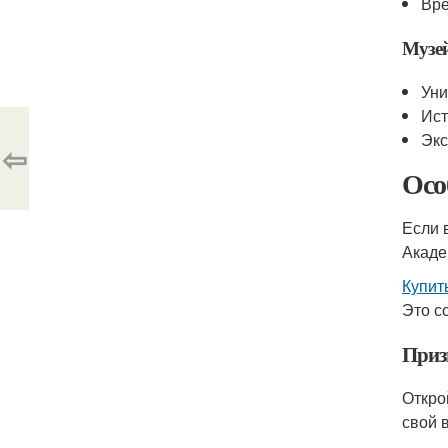
Вр
Музе
Уни
Ист
Экс
⇦
Осо
Если 
Акаде
Купит
Это с
Приз
Откро
свой 