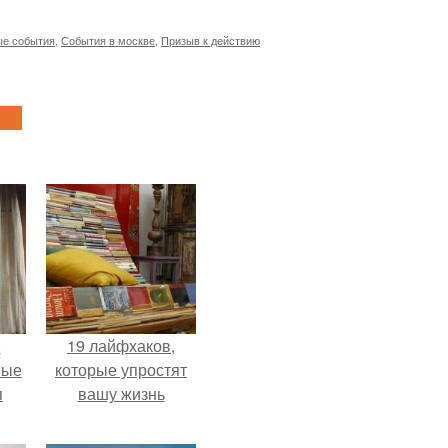
е события
,
События в москве
,
Призыв к действию
:
19 лайфхаков,
ные
которые упростят
я
вашу жизнь