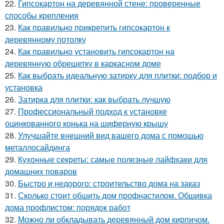
22.
Гипсокартон на деревянной стене: проверенные
способы крепления
23.
Как правильно прикрепить гипсокартон к
деревянному потолку
24.
Как правильно установить гипсокартон на
деревянную обрешетку в каркасном доме
25.
Как выбрать идеальную затирку для плитки: подбор и
установка
26.
Затирка для плитки: как выбрать лучшую
27.
Профессиональный подход к установке
оцинкованного конька на шиферную крышу
28.
Улучшайте внешний вид вашего дома с помощью
металлосайдинга
29.
Кухонные секреты: самые полезные лайфхаки для
домашних поваров
30.
Быстро и недорого: строительство дома на заказ
31.
Сколько стоит обшить дом профнастилом. Обшивка
дома профлистом: порядок работ
32.
Можно ли обкладывать деревянный дом кирпичом.