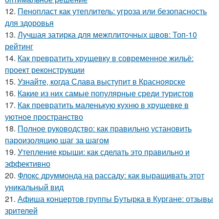
12.
Пенопласт как утеплитель: угроза или безопасность
для здоровья
13.
Лучшая затирка для межплиточных швов: Топ-10
рейтинг
14.
Как превратить хрущевку в современное жильё:
проект реконструкции
15.
Узнайте, когда Слава выступит в Красноярске
16.
Какие из них самые популярные среди туристов
17.
Как превратить маленькую кухню в хрущевке в
уютное пространство
18.
Полное руководство: как правильно установить
пароизоляцию шаг за шагом
19.
Утепление крыши: как сделать это правильно и
эффективно
20.
Флокс друммонда на рассаду: как выращивать этот
уникальный вид
21.
Афиша концертов группы Бутырка в Кургане: отзывы
зрителей