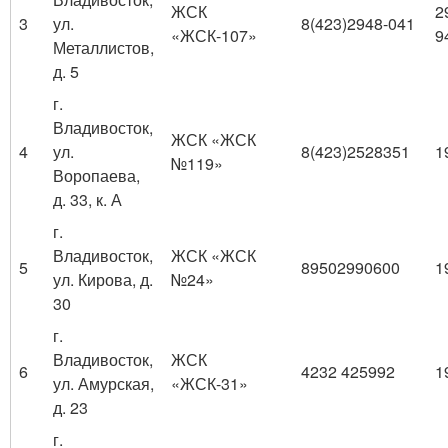
ЖСК
2
3
ул.
8(423)2948-041
«ЖСК-107»
9
Металлистов,
д. 5
г.
Владивосток,
ЖСК «ЖСК
4
ул.
8(423)2528351
1
№119»
Воропаева,
д. 33, к. А
г.
Владивосток,
ЖСК «ЖСК
5
89502990600
1
ул. Кирова, д.
№24»
30
г.
Владивосток,
ЖСК
6
4232 425992
1
ул. Амурская,
«ЖСК-31»
д. 23
г.