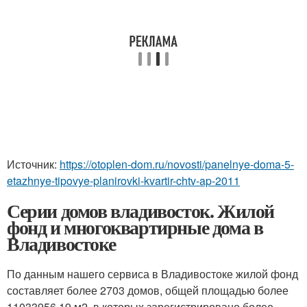
Источник:
https://otoplen-dom.ru/novosti/panelnye-doma-5-
etazhnye-tipovye-planirovki-kvartir-chtv-ap-2011
Серии домов владивосток. Жилой
фонд и многоквартирные дома в
Владивостоке
По данным нашего сервиса в Владивостоке жилой фонд
составляет более 2703 домов, общей площадью более
11033956.19 м
2
, в которых зарегистрировано более