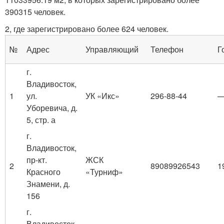
390315 человек.
2
, где зарегистрировано более 624 человек.
№
Адрес
Управляющий
Телефон
Г
г.
Владивосток,
1
ул.
УК «Икс»
296-88-44
Уборевича, д.
5, стр. а
г.
Владивосток,
пр-кт.
ЖСК
2
89089926543
1
Красного
«Турниф»
Знамени, д.
156
г.
Владивосток,