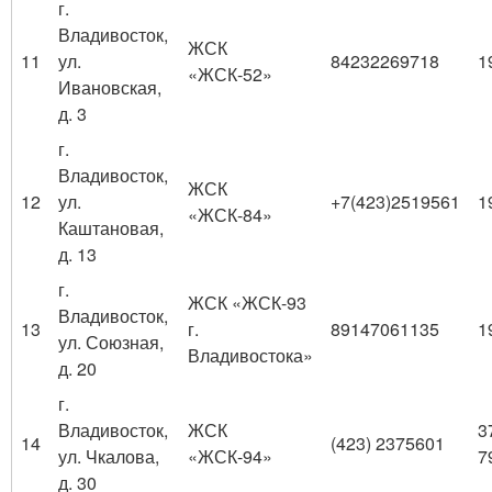
г.
Владивосток,
ЖСК
11
ул.
84232269718
1
«ЖСК-52»
Ивановская,
д. 3
г.
Владивосток,
ЖСК
12
ул.
+7(423)2519561
1
«ЖСК-84»
Каштановая,
д. 13
г.
ЖСК «ЖСК-93
Владивосток,
13
г.
89147061135
1
ул. Союзная,
Владивостока»
д. 20
г.
Владивосток,
ЖСК
3
14
(423) 2375601
ул. Чкалова,
«ЖСК-94»
7
д. 30